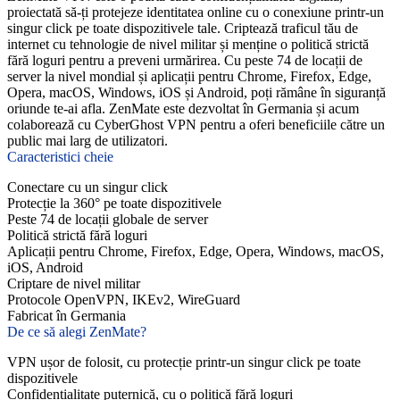
proiectată să-ți protejeze identitatea online cu o conexiune printr-un
singur click pe toate dispozitivele tale. Criptează traficul tău de
internet cu tehnologie de nivel militar și menține o politică strictă
fără loguri pentru a preveni urmărirea. Cu peste 74 de locații de
server la nivel mondial și aplicații pentru Chrome, Firefox, Edge,
Opera, macOS, Windows, iOS și Android, poți rămâne în siguranță
oriunde te-ai afla. ZenMate este dezvoltat în Germania și acum
colaborează cu CyberGhost VPN pentru a oferi beneficiile către un
public mai larg de utilizatori.
Caracteristici cheie
Conectare cu un singur click
Protecție la 360° pe toate dispozitivele
Peste 74 de locații globale de server
Politică strictă fără loguri
Aplicații pentru Chrome, Firefox, Edge, Opera, Windows, macOS,
iOS, Android
Criptare de nivel militar
Protocole OpenVPN, IKEv2, WireGuard
Fabricat în Germania
De ce să alegi ZenMate?
VPN ușor de folosit, cu protecție printr-un singur click pe toate
dispozitivele
Confidențialitate puternică, cu o politică fără loguri