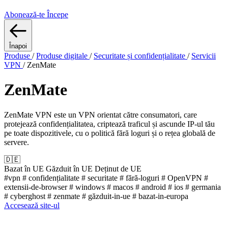
Abonează-te
Începe
Înapoi
Produse
/
Produse digitale
/
Securitate și confidențialitate
/
Servicii
VPN
/
ZenMate
ZenMate
ZenMate VPN este un VPN orientat către consumatori, care
protejează confidențialitatea, criptează traficul și ascunde IP-ul tău
pe toate dispozitivele, cu o politică fără loguri și o rețea globală de
servere.
🇩🇪
Bazat în UE
Găzduit în UE
Deținut de UE
#vpn
# confidențialitate
# securitate
# fără-loguri
# OpenVPN
#
extensii-de-browser
# windows
# macos
# android
# ios
# germania
# cyberghost
# zenmate
# găzduit-in-ue
# bazat-in-europa
Accesează site-ul