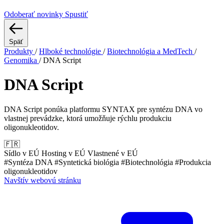
Odoberať novinky
Spustiť
Späť
Produkty
/
Hlboké technológie
/
Biotechnológia a MedTech
/
Genomika
/
DNA Script
DNA Script
DNA Script ponúka platformu SYNTAX pre syntézu DNA vo
vlastnej prevádzke, ktorá umožňuje rýchlu produkciu
oligonukleotidov.
🇫🇷
Sídlo v EÚ
Hosting v EÚ
Vlastnené v EÚ
#Syntéza DNA
#Syntetická biológia
#Biotechnológia
#Produkcia
oligonukleotidov
Navštív webovú stránku