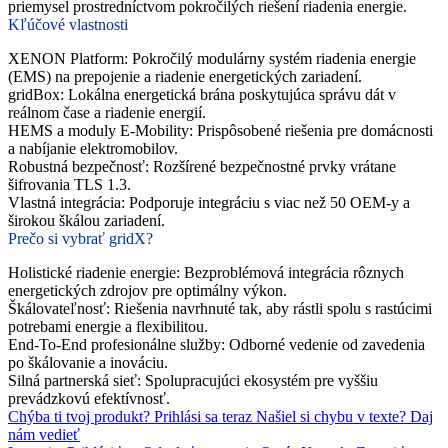
priemysel prostredníctvom pokročilých riešení riadenia energie.
Kľúčové vlastnosti
XENON Platform
: Pokročilý modulárny systém riadenia energie
(EMS) na prepojenie a riadenie energetických zariadení.
gridBox
: Lokálna energetická brána poskytujúca správu dát v
reálnom čase a riadenie energií.
HEMS a moduly E-Mobility
: Prispôsobené riešenia pre domácnosti
a nabíjanie elektromobilov.
Robustná bezpečnosť
: Rozšírené bezpečnostné prvky vrátane
šifrovania TLS 1.3.
Vlastná integrácia
: Podporuje integráciu s viac než 50 OEM-y a
širokou škálou zariadení.
Prečo si vybrať gridX?
Holistické riadenie energie
: Bezproblémová integrácia rôznych
energetických zdrojov pre optimálny výkon.
Škálovateľnosť
: Riešenia navrhnuté tak, aby rástli spolu s rastúcimi
potrebami energie a flexibilitou.
End-To-End profesionálne služby
: Odborné vedenie od zavedenia
po škálovanie a inováciu.
Silná partnerská sieť
: Spolupracujúci ekosystém pre vyššiu
prevádzkovú efektívnosť.
Chýba ti tvoj produkt?
Prihlási sa teraz
Našiel si chybu v texte?
Daj
nám vedieť