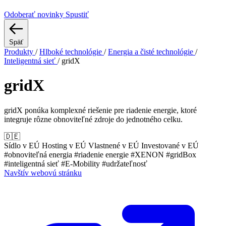
Odoberať novinky
Spustiť
Späť
Produkty
/
Hlboké technológie
/
Energia a čisté technológie
/
Inteligentná sieť
/
gridX
gridX
gridX ponúka komplexné riešenie pre riadenie energie, ktoré
integruje rôzne obnoviteľné zdroje do jednotného celku.
🇩🇪
Sídlo v EÚ
Hosting v EÚ
Vlastnené v EÚ
Investované v EÚ
#obnoviteľná energia
#riadenie energie
#XENON
#gridBox
#inteligentná sieť
#E-Mobility
#udržateľnosť
Navštív webovú stránku