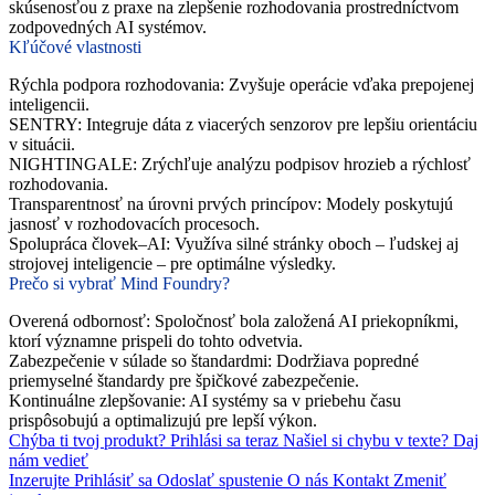
skúsenosťou z praxe na zlepšenie rozhodovania prostredníctvom
zodpovedných AI systémov.
Kľúčové vlastnosti
Rýchla podpora rozhodovania
: Zvyšuje operácie vďaka prepojenej
inteligencii.
SENTRY
: Integruje dáta z viacerých senzorov pre lepšiu orientáciu
v situácii.
NIGHTINGALE
: Zrýchľuje analýzu podpisov hrozieb a rýchlosť
rozhodovania.
Transparentnosť na úrovni prvých princípov
: Modely poskytujú
jasnosť v rozhodovacích procesoch.
Spolupráca človek–AI
: Využíva silné stránky oboch – ľudskej aj
strojovej inteligencie – pre optimálne výsledky.
Prečo si vybrať Mind Foundry?
Overená odbornosť
: Spoločnosť bola založená AI priekopníkmi,
ktorí významne prispeli do tohto odvetvia.
Zabezpečenie v súlade so štandardmi
: Dodržiava popredné
priemyselné štandardy pre špičkové zabezpečenie.
Kontinuálne zlepšovanie
: AI systémy sa v priebehu času
prispôsobujú a optimalizujú pre lepší výkon.
Chýba ti tvoj produkt?
Prihlási sa teraz
Našiel si chybu v texte?
Daj
nám vedieť
Inzerujte
Prihlásiť sa
Odoslať spustenie
O nás
Kontakt
Zmeniť