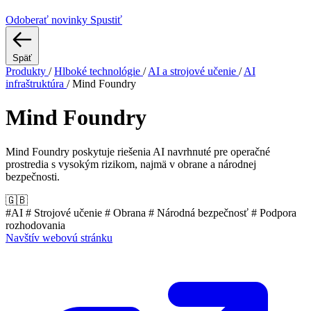
Odoberať novinky
Spustiť
Späť
Produkty
/
Hlboké technológie
/
AI a strojové učenie
/
AI
infraštruktúra
/
Mind Foundry
Mind Foundry
Mind Foundry poskytuje riešenia AI navrhnuté pre operačné
prostredia s vysokým rizikom, najmä v obrane a národnej
bezpečnosti.
🇬🇧
#AI
# Strojové učenie
# Obrana
# Národná bezpečnosť
# Podpora
rozhodovania
Navštív webovú stránku