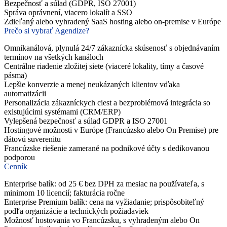
Bezpečnosť a súlad (GDPR, ISO 27001)
Správa oprávnení, viacero lokalít a SSO
Zdieľaný alebo vyhradený SaaS hosting alebo on-premise v Európe
Prečo si vybrať Agendize?
Omnikanálová, plynulá 24/7 zákaznícka skúsenosť s objednávaním
termínov na všetkých kanáloch
Centrálne riadenie zložitej siete (viaceré lokality, tímy a časové
pásma)
Lepšie konverzie a menej neukázaných klientov vďaka
automatizácii
Personalizácia zákazníckych ciest a bezproblémová integrácia so
existujúcimi systémami (CRM/ERP)
Vylepšená bezpečnosť a súlad GDPR a ISO 27001
Hostingové možnosti v Európe (Francúzsko alebo On Premise) pre
dátovú suverenitu
Francúzske riešenie zamerané na podnikové účty s dedikovanou
podporou
Cenník
Enterprise balík: od 25 € bez DPH za mesiac na používateľa, s
minimom 10 licencií; fakturácia ročne
Enterprise Premium balík: cena na vyžiadanie; prispôsobiteľný
podľa organizácie a technických požiadaviek
Možnosť hostovania vo Francúzsku, s vyhradeným alebo On