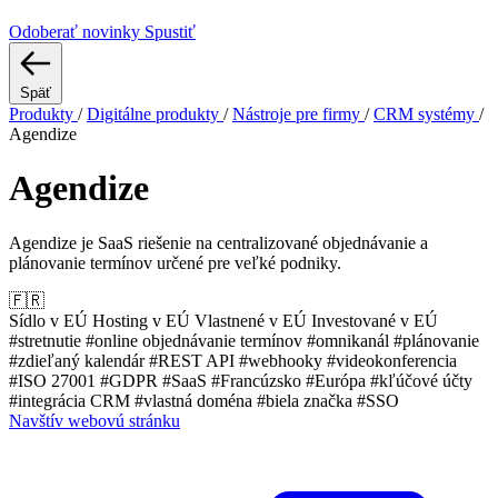
Odoberať novinky
Spustiť
Späť
Produkty
/
Digitálne produkty
/
Nástroje pre firmy
/
CRM systémy
/
Agendize
Agendize
Agendize je SaaS riešenie na centralizované objednávanie a
plánovanie termínov určené pre veľké podniky.
🇫🇷
Sídlo v EÚ
Hosting v EÚ
Vlastnené v EÚ
Investované v EÚ
#stretnutie
#online objednávanie termínov
#omnikanál
#plánovanie
#zdieľaný kalendár
#REST API
#webhooky
#videokonferencia
#ISO 27001
#GDPR
#SaaS
#Francúzsko
#Európa
#kľúčové účty
#integrácia CRM
#vlastná doména
#biela značka
#SSO
Navštív webovú stránku