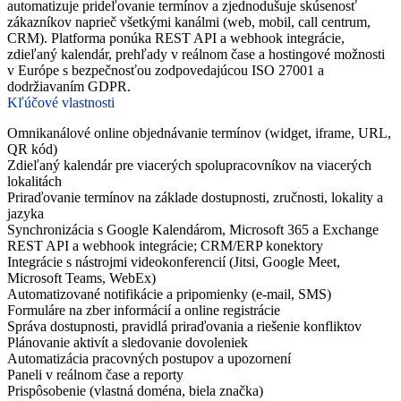
automatizuje prideľovanie termínov a zjednodušuje skúsenosť
zákazníkov naprieč všetkými kanálmi (web, mobil, call centrum,
CRM). Platforma ponúka REST API a webhook integrácie,
zdieľaný kalendár, prehľady v reálnom čase a hostingové možnosti
v Európe s bezpečnosťou zodpovedajúcou ISO 27001 a
dodržiavaním GDPR.
Kľúčové vlastnosti
Omnikanálové online objednávanie termínov (widget, iframe, URL,
QR kód)
Zdieľaný kalendár pre viacerých spolupracovníkov na viacerých
lokalitách
Priraďovanie termínov na základe dostupnosti, zručnosti, lokality a
jazyka
Synchronizácia s Google Kalendárom, Microsoft 365 a Exchange
REST API a webhook integrácie; CRM/ERP konektory
Integrácie s nástrojmi videokonferencií (Jitsi, Google Meet,
Microsoft Teams, WebEx)
Automatizované notifikácie a pripomienky (e-mail, SMS)
Formuláre na zber informácií a online registrácie
Správa dostupnosti, pravidlá priraďovania a riešenie konfliktov
Plánovanie aktivít a sledovanie dovoleniek
Automatizácia pracovných postupov a upozornení
Paneli v reálnom čase a reporty
Prispôsobenie (vlastná doména, biela značka)