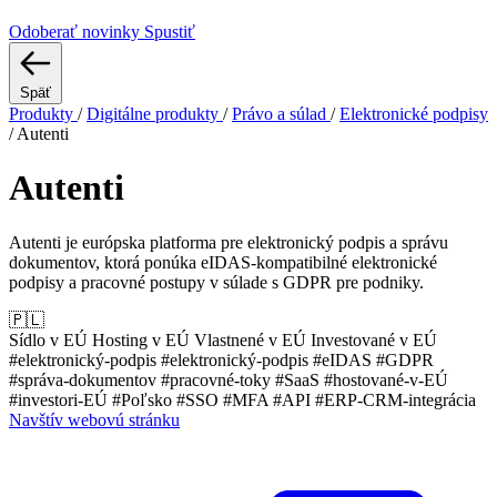
Odoberať novinky
Spustiť
Späť
Produkty
/
Digitálne produkty
/
Právo a súlad
/
Elektronické podpisy
/
Autenti
Autenti
Autenti je európska platforma pre elektronický podpis a správu
dokumentov, ktorá ponúka eIDAS-kompatibilné elektronické
podpisy a pracovné postupy v súlade s GDPR pre podniky.
🇵🇱
Sídlo v EÚ
Hosting v EÚ
Vlastnené v EÚ
Investované v EÚ
#elektronický-podpis
#elektronický-podpis
#eIDAS
#GDPR
#správa-dokumentov
#pracovné-toky
#SaaS
#hostované-v-EÚ
#investori-EÚ
#Poľsko
#SSO
#MFA
#API
#ERP-CRM-integrácia
Navštív webovú stránku