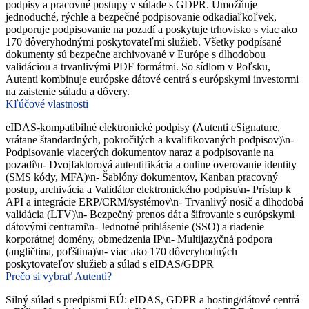
podpisy a pracovné postupy v súlade s GDPR. Umožňuje
jednoduché, rýchle a bezpečné podpisovanie odkadiaľkoľvek,
podporuje podpisovanie na pozadí a poskytuje trhovisko s viac ako
170 dôveryhodnými poskytovateľmi služieb. Všetky podpísané
dokumenty sú bezpečne archivované v Európe s dlhodobou
validáciou a trvanlivými PDF formátmi. So sídlom v Poľsku,
Autenti kombinuje európske dátové centrá s európskymi investormi
na zaistenie súladu a dôvery.
Kľúčové vlastnosti
eIDAS-kompatibilné elektronické podpisy (Autenti eSignature,
vrátane štandardných, pokročilých a kvalifikovaných podpisov)\n-
Podpisovanie viacerých dokumentov naraz a podpisovanie na
pozadí\n- Dvojfaktorová autentifikácia a online overovanie identity
(SMS kódy, MFA)\n- Šablóny dokumentov, Kanban pracovný
postup, archivácia a Validátor elektronického podpisu\n- Prístup k
API a integrácie ERP/CRM/systémov\n- Trvanlivý nosič a dlhodobá
validácia (LTV)\n- Bezpečný prenos dát a šifrovanie s európskymi
dátovými centrami\n- Jednotné prihlásenie (SSO) a riadenie
korporátnej domény, obmedzenia IP\n- Multijazyčná podpora
(angličtina, poľština)\n- viac ako 170 dôveryhodných
poskytovateľov služieb a súlad s eIDAS/GDPR
Prečo si vybrať Autenti?
Silný súlad s predpismi EÚ: eIDAS, GDPR a hosting/dátové centrá