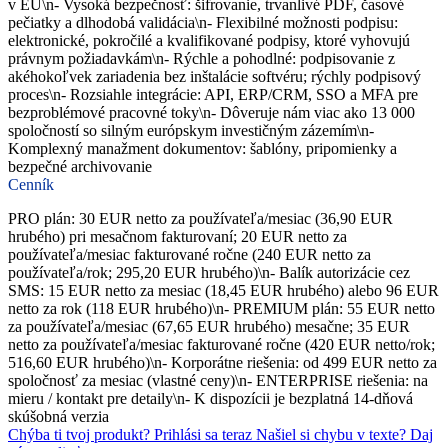
v EÚ\n- Vysoká bezpečnosť: šifrovanie, trvanlivé PDF, časové
pečiatky a dlhodobá validácia\n- Flexibilné možnosti podpisu:
elektronické, pokročilé a kvalifikované podpisy, ktoré vyhovujú
právnym požiadavkám\n- Rýchle a pohodlné: podpisovanie z
akéhokoľvek zariadenia bez inštalácie softvéru; rýchly podpisový
proces\n- Rozsiahle integrácie: API, ERP/CRM, SSO a MFA pre
bezproblémové pracovné toky\n- Dôveruje nám viac ako 13 000
spoločností so silným európskym investičným zázemím\n-
Komplexný manažment dokumentov: šablóny, pripomienky a
bezpečné archivovanie
Cenník
PRO plán: 30 EUR netto za používateľa/mesiac (36,90 EUR
hrubého) pri mesačnom fakturovaní; 20 EUR netto za
používateľa/mesiac fakturované ročne (240 EUR netto za
používateľa/rok; 295,20 EUR hrubého)\n- Balík autorizácie cez
SMS: 15 EUR netto za mesiac (18,45 EUR hrubého) alebo 96 EUR
netto za rok (118 EUR hrubého)\n- PREMIUM plán: 55 EUR netto
za používateľa/mesiac (67,65 EUR hrubého) mesačne; 35 EUR
netto za používateľa/mesiac fakturované ročne (420 EUR netto/rok;
516,60 EUR hrubého)\n- Korporátne riešenia: od 499 EUR netto za
spoločnosť za mesiac (vlastné ceny)\n- ENTERPRISE riešenia: na
mieru / kontakt pre detaily\n- K dispozícii je bezplatná 14-dňová
skúšobná verzia
Chýba ti tvoj produkt?
Prihlási sa teraz
Našiel si chybu v texte?
Daj