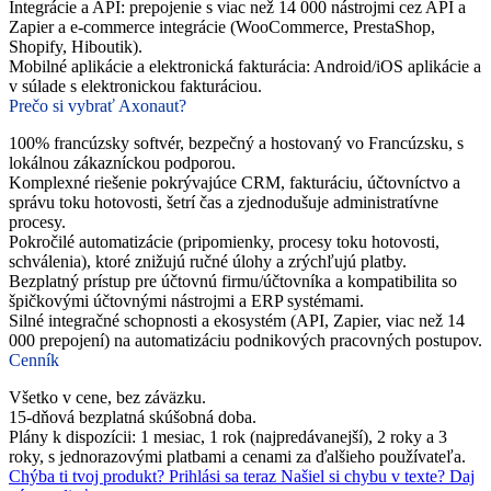
Integrácie a API: prepojenie s viac než 14 000 nástrojmi cez API a
Zapier a e-commerce integrácie (WooCommerce, PrestaShop,
Shopify, Hiboutik).
Mobilné aplikácie a elektronická fakturácia: Android/iOS aplikácie a
v súlade s elektronickou fakturáciou.
Prečo si vybrať Axonaut?
100% francúzsky softvér, bezpečný a hostovaný vo Francúzsku, s
lokálnou zákazníckou podporou.
Komplexné riešenie pokrývajúce CRM, fakturáciu, účtovníctvo a
správu toku hotovosti, šetrí čas a zjednodušuje administratívne
procesy.
Pokročilé automatizácie (pripomienky, procesy toku hotovosti,
schválenia), ktoré znižujú ručné úlohy a zrýchľujú platby.
Bezplatný prístup pre účtovnú firmu/účtovníka a kompatibilita so
špičkovými účtovnými nástrojmi a ERP systémami.
Silné integračné schopnosti a ekosystém (API, Zapier, viac než 14
000 prepojení) na automatizáciu podnikových pracovných postupov.
Cenník
Všetko v cene, bez záväzku.
15-dňová bezplatná skúšobná doba.
Plány k dispozícii: 1 mesiac, 1 rok (najpredávanejší), 2 roky a 3
roky, s jednorazovými platbami a cenami za ďalšieho používateľa.
Chýba ti tvoj produkt?
Prihlási sa teraz
Našiel si chybu v texte?
Daj