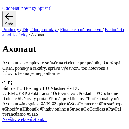
Odoberať novinky
Spustiť
Späť
Produkty
/
Digitálne produkty
/
Financie a účtovníctvo
/
Fakturácia
a pohľadávky
/
Axonaut
Axonaut
Axonaut je komplexný softvér na riadenie pre podniky, ktorý spája
CRM, ponuky a faktúry, správu výdavkov, tok hotovosti a
účtovníctvo na jednej platforme.
🇫🇷
Sídlo v EÚ
Hosting v EÚ
Vlastnené v EÚ
#CRM
#ERP
#Fakturácia
#Účtovníctvo
#Pokladňa
#Obchodné
riadenie
#Účtovný portál
#Portál pre klientov
#Profesionálny účet
Axonaut
#Integrácie
#API
#Zapier
#WooCommerce
#PrestaShop
#Shopify
#Hiboutik
#Platby online
#Stripe
#GoCardless
#PayPal
#Francúzsko
#SaaS
Navštív webovú stránku