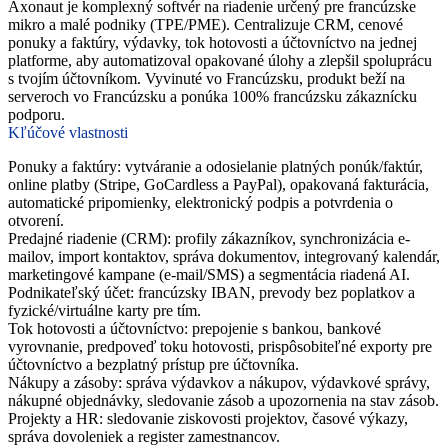
Axonaut je komplexný softvér na riadenie určený pre francúzske
mikro a malé podniky (TPE/PME). Centralizuje CRM, cenové
ponuky a faktúry, výdavky, tok hotovosti a účtovníctvo na jednej
platforme, aby automatizoval opakované úlohy a zlepšil spoluprácu
s tvojím účtovníkom. Vyvinuté vo Francúzsku, produkt beží na
serveroch vo Francúzsku a ponúka 100% francúzsku zákaznícku
podporu.
Kľúčové vlastnosti
Ponuky a faktúry: vytváranie a odosielanie platných ponúk/faktúr,
online platby (Stripe, GoCardless a PayPal), opakovaná fakturácia,
automatické pripomienky, elektronický podpis a potvrdenia o
otvorení.
Predajné riadenie (CRM): profily zákazníkov, synchronizácia e-
mailov, import kontaktov, správa dokumentov, integrovaný kalendár,
marketingové kampane (e-mail/SMS) a segmentácia riadená AI.
Podnikateľský účet: francúzsky IBAN, prevody bez poplatkov a
fyzické/virtuálne karty pre tím.
Tok hotovosti a účtovníctvo: prepojenie s bankou, bankové
vyrovnanie, predpoveď toku hotovosti, prispôsobiteľné exporty pre
účtovníctvo a bezplatný prístup pre účtovníka.
Nákupy a zásoby: správa výdavkov a nákupov, výdavkové správy,
nákupné objednávky, sledovanie zásob a upozornenia na stav zásob.
Projekty a HR: sledovanie ziskovosti projektov, časové výkazy,
správa dovoleniek a register zamestnancov.