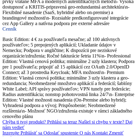
prvky vrátane MFA a moderných autentifikačných metód\n- Vysoká
dostupnosť a KRITIS-pripravená geo-redundantná architektúra\n-
Flexibilné nasadenie (SaaS, hybridné alebo on-premise) a
brandingové možnosti\n- Rozsiahle predkonfigurované integrácie
cez App Gallery a natívna podpora pre externé adresáre
Cenník
Basic Edition: 4 € za používateľa mesačne; až 100 aktívnych
používateľov; 5 prepojených aplikácií; Ukladanie údajov v
Nemecku; Podpora v angličtine; K dispozícii pre neziskové
organizácie/združenia; Ročné fakturácie šetria 11%\n- Professional
Edition: Vlastná cenová politika; minimálne 2 uzly klastera; Podpora
pre 1 používateľa; pripojiť až 15 aplikácií cez OAuth 2.0/OpenID
Connect; až 3 prostredia Keycloak; MFA možnosti\n- Premium
Edition: Vlastná cenová politika; minimálne 3 uzly klastera a geo-
redundancia; Neobmedzené množstvo aplikácií a federácií; šablóny
White Label; API správy používateľov; VPN tunely pre federácie;
Radius autentifikácia; nonstop pohotovostná linka 24/7\n- Enterprise
Edition: Vlastné možnosti nasadenia (On-Premise alebo hybrid);
Vyhradená podpora a vývoj; Prispôsobenie; Neobmedzené
rozšírenia\n- Možnosť NGO/združenia existuje v rámci základného
cenového plánu
Chýba ti tvoj produkt?
Prihlási sa teraz
Našiel si chybu v texte?
Daj
nám vedieť
Inzerujte
Prihlásiť sa
Odoslať spustenie
O nás
Kontakt
Zmeniť