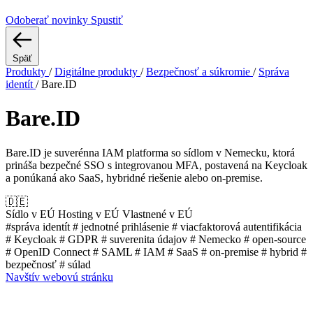
Odoberať novinky
Spustiť
Späť
Produkty
/
Digitálne produkty
/
Bezpečnosť a súkromie
/
Správa
identít
/
Bare.ID
Bare.ID
Bare.ID je suverénna IAM platforma so sídlom v Nemecku, ktorá
prináša bezpečné SSO s integrovanou MFA, postavená na Keycloak
a ponúkaná ako SaaS, hybridné riešenie alebo on-premise.
🇩🇪
Sídlo v EÚ
Hosting v EÚ
Vlastnené v EÚ
#správa identít
# jednotné prihlásenie
# viacfaktorová autentifikácia
# Keycloak
# GDPR
# suverenita údajov
# Nemecko
# open-source
# OpenID Connect
# SAML
# IAM
# SaaS
# on-premise
# hybrid
#
bezpečnosť
# súlad
Navštív webovú stránku