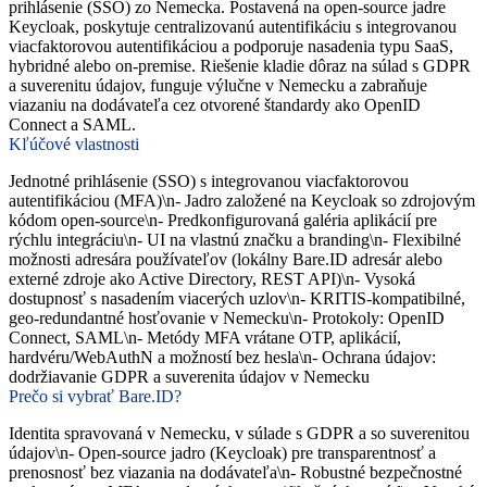
prihlásenie (SSO) zo Nemecka. Postavená na open-source jadre
Keycloak, poskytuje centralizovanú autentifikáciu s integrovanou
viacfaktorovou autentifikáciou a podporuje nasadenia typu SaaS,
hybridné alebo on-premise. Riešenie kladie dôraz na súlad s GDPR
a suverenitu údajov, funguje výlučne v Nemecku a zabraňuje
viazaniu na dodávateľa cez otvorené štandardy ako OpenID
Connect a SAML.
Kľúčové vlastnosti
Jednotné prihlásenie (SSO) s integrovanou viacfaktorovou
autentifikáciou (MFA)\n- Jadro založené na Keycloak so zdrojovým
kódom open-source\n- Predkonfigurovaná galéria aplikácií pre
rýchlu integráciu\n- UI na vlastnú značku a branding\n- Flexibilné
možnosti adresára používateľov (lokálny Bare.ID adresár alebo
externé zdroje ako Active Directory, REST API)\n- Vysoká
dostupnosť s nasadením viacerých uzlov\n- KRITIS-kompatibilné,
geo-redundantné hosťovanie v Nemecku\n- Protokoly: OpenID
Connect, SAML\n- Metódy MFA vrátane OTP, aplikácií,
hardvéru/WebAuthN a možností bez hesla\n- Ochrana údajov:
dodržiavanie GDPR a suverenita údajov v Nemecku
Prečo si vybrať Bare.ID?
Identita spravovaná v Nemecku, v súlade s GDPR a so suverenitou
údajov\n- Open-source jadro (Keycloak) pre transparentnosť a
prenosnosť bez viazania na dodávateľa\n- Robustné bezpečnostné