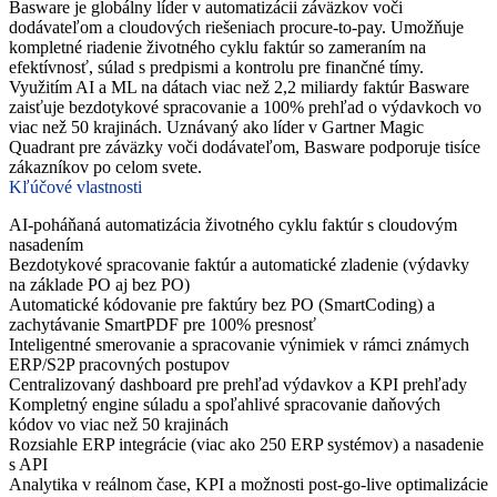
Basware je globálny líder v automatizácii záväzkov voči
dodávateľom a cloudových riešeniach procure-to-pay. Umožňuje
kompletné riadenie životného cyklu faktúr so zameraním na
efektívnosť, súlad s predpismi a kontrolu pre finančné tímy.
Využitím AI a ML na dátach viac než 2,2 miliardy faktúr Basware
zaisťuje bezdotykové spracovanie a 100% prehľad o výdavkoch vo
viac než 50 krajinách. Uznávaný ako líder v Gartner Magic
Quadrant pre záväzky voči dodávateľom, Basware podporuje tisíce
zákazníkov po celom svete.
Kľúčové vlastnosti
AI-poháňaná automatizácia životného cyklu faktúr s cloudovým
nasadením
Bezdotykové spracovanie faktúr a automatické zladenie (výdavky
na základe PO aj bez PO)
Automatické kódovanie pre faktúry bez PO (SmartCoding) a
zachytávanie SmartPDF pre 100% presnosť
Inteligentné smerovanie a spracovanie výnimiek v rámci známych
ERP/S2P pracovných postupov
Centralizovaný dashboard pre prehľad výdavkov a KPI prehľady
Kompletný engine súladu a spoľahlivé spracovanie daňových
kódov vo viac než 50 krajinách
Rozsiahle ERP integrácie (viac ako 250 ERP systémov) a nasadenie
s API
Analytika v reálnom čase, KPI a možnosti post-go-live optimalizácie