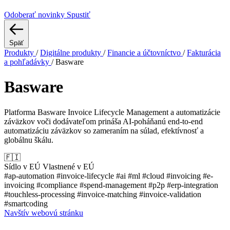
Odoberať novinky
Spustiť
Späť
Produkty
/
Digitálne produkty
/
Financie a účtovníctvo
/
Fakturácia
a pohľadávky
/
Basware
Basware
Platforma Basware Invoice Lifecycle Management a automatizácie
záväzkov voči dodávateľom prináša AI-poháňanú end-to-end
automatizáciu záväzkov so zameraním na súlad, efektívnosť a
globálnu škálu.
🇫🇮
Sídlo v EÚ
Vlastnené v EÚ
#ap-automation
#invoice-lifecycle
#ai
#ml
#cloud
#invoicing
#e-
invoicing
#compliance
#spend-management
#p2p
#erp-integration
#touchless-processing
#invoice-matching
#invoice-validation
#smartcoding
Navštív webovú stránku