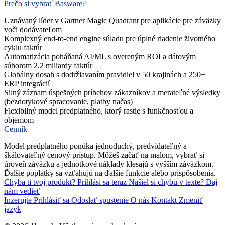
Prečo si vybrať Basware?
Uznávaný líder v Gartner Magic Quadrant pre aplikácie pre záväzky
voči dodávateľom
Komplexný end-to-end engine súladu pre úplné riadenie životného
cyklu faktúr
Automatizácia poháňaná AI/ML s overeným ROI a dátovým
súborom 2,2 miliardy faktúr
Globálny dosah s dodržiavaním pravidiel v 50 krajinách a 250+
ERP integrácií
Silný záznam úspešných príbehov zákazníkov a merateľné výsledky
(bezdotykové spracovanie, platby načas)
Flexibilný model predplatného, ktorý rastie s funkčnosťou a
objemom
Cenník
Model predplatného ponúka jednoduchý, predvídateľný a
škálovateľný cenový prístup. Môžeš začať na malom, vybrať si
úroveň záväzku a jednotkové náklady klesajú s vyšším záväzkom.
Ďalšie poplatky sa vzťahujú na ďalšie funkcie alebo prispôsobenia.
Chýba ti tvoj produkt?
Prihlási sa teraz
Našiel si chybu v texte?
Daj
nám vedieť
Inzerujte
Prihlásiť sa
Odoslať spustenie
O nás
Kontakt
Zmeniť
jazyk