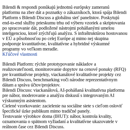
Bilendi & respondi ponúkajú jednotnú európsky zameranú
platformu na zber dát a poznatky o zákazníkoch, ktorá spája Bilendi
Platform s Bilendi Discuss a globálnu sieť panelistov. Poskytujú
end-to-end služby prieskumu trhu od výberu vzoriek a skriptovania
po spracovanie dát, podložené nástrojmi poháňanými umelou
inteligenciou, ktoré zrýchľujú analýzu. S infraštruktúrou hostovanou
v EÚ a pôsobnosťou po celej Európe aj mimo nej skupina
podporuje kvantitatívne, kvalitatívne a hybridné výskumné
programy vo veľkom meradle.
Kľúčové vlastnosti
Bilendi Platform: rýchle prototypovanie nákladov a
realizovateľnosti, monitorovanie dopytov na cenové ponuky (RFQ)
pre kvantitatívne projekty, viackanálové kvalitatívne projekty cez
Bilendi Discuss, benchmarking voči národne reprezentatívnym
dátam a správa účtov/projektov.
Bilendi Discuss: viackanálová, AI-poháňaná kvalitatívna platforma
pre nábor, moderovanie a analýzu diskusií s integrovaným AI
výskumným asistentom.
Cielené vzorkovanie: zacielenie na sociálne siete s cieľom osloviť
špecifické úzke publikum mimo tradičné panely.
Testovanie výrobkov doma (IHUT): nábor, kontrola kvality,
oznamovania o spätnom vyžiadaní a kvalitatívne ukazovatele v
reálnom čase cez Bilendi Discuss.