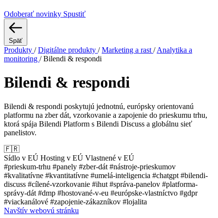
Odoberať novinky
Spustiť
Späť
Produkty
/
Digitálne produkty
/
Marketing a rast
/
Analytika a
monitoring
/
Bilendi & respondi
Bilendi & respondi
Bilendi & respondi poskytujú jednotnú, európsky orientovanú
platformu na zber dát, vzorkovanie a zapojenie do prieskumu trhu,
ktorá spája Bilendi Platform s Bilendi Discuss a globálnu sieť
panelistov.
🇫🇷
Sídlo v EÚ
Hosting v EÚ
Vlastnené v EÚ
#prieskum-trhu
#panely
#zber-dát
#nástroje-prieskumov
#kvalitatívne
#kvantitatívne
#umelá-inteligencia
#chatgpt
#bilendi-
discuss
#cílené-vzorkovanie
#ihut
#správa-panelov
#platforma-
správy-dát
#dmp
#hostované-v-eu
#európske-vlastníctvo
#gdpr
#viackanálové
#zapojenie-zákazníkov
#lojalita
Navštív webovú stránku