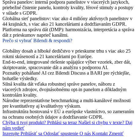
Správa panelov: interná podpora panelistov v viacerých jazykoch,
priebežné čistenie panelu, kontroly kvality, férové stimuly a postupy
v súlade s GDPR.
Globálna sieť panelistov: viac ako 4 milióny aktívnych panelistov v
44 krajinách, s viac ako 21 kanceláriami a dodržiavaním GDPR.
Platforma na správu dát (DMP): harmonizácia, interpretácia a správa
dát z prieskumov naprieč kanálmi.
Prečo si vybrať Bilendi & respondi?
Globálny dosah a hlboké dedičstvo v prieskume trhu s viac ako 25
rokmi skúseností a 21 kanceláriami po Európe.
End-to-end, integrované riešenie spájajúce výber vzoriek, zber dát,
skriptovanie, spracovanie dát a analýzu s podporou AI.
Poznatky poháňané AI cez Bilendi Discuss a BARI pre rýchlejšie,
bohatšie výsledky.
Silná kvalita dát vďaka robustnej správe panelov, náboru z
viacerých zdrojov, dvojnásobnému opt-in panelom a dôkladným
kontrolám kvality.
Národne reprezentatívne benchmarking a multi-kanálové možnosti
pre kvantitatívny aj kvalitatívny výskum.
Infrastruktúra hostovaná v EÚ a európske vlastníctvo, so zameraním
na ochranu osobných údajov a dodržiavanie GDPR.
Chýba ti tvoj produkt?
Prihlási sa teraz
Našiel si chybu v texte?
Daj
nám vedieť
Inzerujte
Prihlásiť sa
Odoslať spustenie
O nás
Kontakt
Zmeniť