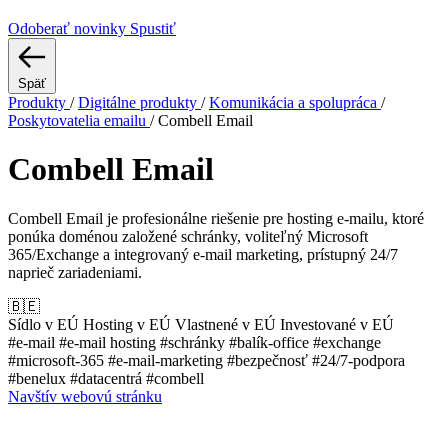
Odoberať novinky
Spustiť
Späť
Produkty
/
Digitálne produkty
/
Komunikácia a spolupráca
/
Poskytovatelia emailu
/
Combell Email
Combell Email
Combell Email je profesionálne riešenie pre hosting e-mailu, ktoré
ponúka doménou založené schránky, voliteľný Microsoft
365/Exchange a integrovaný e-mail marketing, prístupný 24/7
naprieč zariadeniami.
🇧🇪
Sídlo v EÚ
Hosting v EÚ
Vlastnené v EÚ
Investované v EÚ
#e-mail
#e-mail hosting
#schránky
#balík-office
#exchange
#microsoft-365
#e-mail-marketing
#bezpečnosť
#24/7-podpora
#benelux
#datacentrá
#combell
Navštív webovú stránku