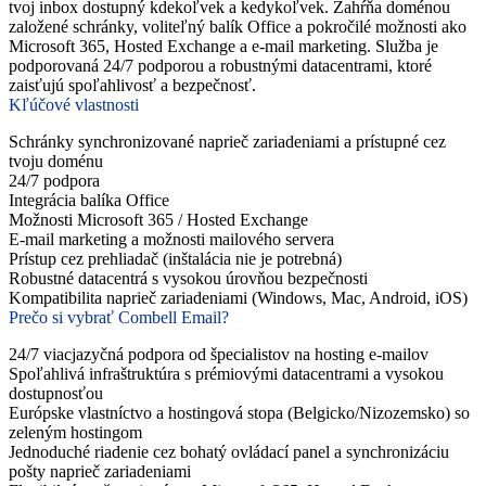
tvoj inbox dostupný kdekoľvek a kedykoľvek. Zahŕňa doménou
založené schránky, voliteľný balík Office a pokročilé možnosti ako
Microsoft 365, Hosted Exchange a e-mail marketing. Služba je
podporovaná 24/7 podporou a robustnými datacentrami, ktoré
zaisťujú spoľahlivosť a bezpečnosť.
Kľúčové vlastnosti
Schránky synchronizované naprieč zariadeniami a prístupné cez
tvoju doménu
24/7 podpora
Integrácia balíka Office
Možnosti Microsoft 365 / Hosted Exchange
E-mail marketing a možnosti mailového servera
Prístup cez prehliadač (inštalácia nie je potrebná)
Robustné datacentrá s vysokou úrovňou bezpečnosti
Kompatibilita naprieč zariadeniami (Windows, Mac, Android, iOS)
Prečo si vybrať Combell Email?
24/7 viacjazyčná podpora od špecialistov na hosting e-mailov
Spoľahlivá infraštruktúra s prémiovými datacentrami a vysokou
dostupnosťou
Európske vlastníctvo a hostingová stopa (Belgicko/Nizozemsko) so
zeleným hostingom
Jednoduché riadenie cez bohatý ovládací panel a synchronizáciu
pošty naprieč zariadeniami