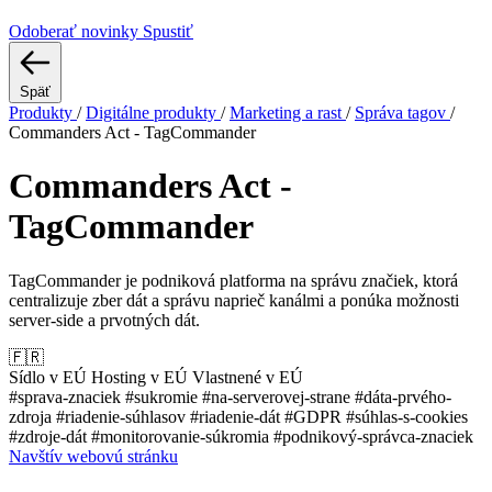
Odoberať novinky
Spustiť
Späť
Produkty
/
Digitálne produkty
/
Marketing a rast
/
Správa tagov
/
Commanders Act - TagCommander
Commanders Act -
TagCommander
TagCommander je podniková platforma na správu značiek, ktorá
centralizuje zber dát a správu naprieč kanálmi a ponúka možnosti
server-side a prvotných dát.
🇫🇷
Sídlo v EÚ
Hosting v EÚ
Vlastnené v EÚ
#sprava-znaciek
#sukromie
#na-serverovej-strane
#dáta-prvého-
zdroja
#riadenie-súhlasov
#riadenie-dát
#GDPR
#súhlas-s-cookies
#zdroje-dát
#monitorovanie-súkromia
#podnikový-správca-znaciek
Navštív webovú stránku