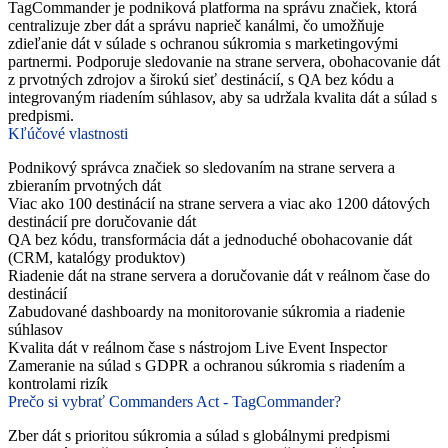
TagCommander je podniková platforma na správu značiek, ktorá
centralizuje zber dát a správu naprieč kanálmi, čo umožňuje
zdieľanie dát v súlade s ochranou súkromia s marketingovými
partnermi. Podporuje sledovanie na strane servera, obohacovanie dát
z prvotných zdrojov a širokú sieť destinácií, s QA bez kódu a
integrovaným riadením súhlasov, aby sa udržala kvalita dát a súlad s
predpismi.
Kľúčové vlastnosti
Podnikový správca značiek so sledovaním na strane servera a
zbieraním prvotných dát
Viac ako 100 destinácií na strane servera a viac ako 1200 dátových
destinácií pre doručovanie dát
QA bez kódu, transformácia dát a jednoduché obohacovanie dát
(CRM, katalógy produktov)
Riadenie dát na strane servera a doručovanie dát v reálnom čase do
destinácií
Zabudované dashboardy na monitorovanie súkromia a riadenie
súhlasov
Kvalita dát v reálnom čase s nástrojom Live Event Inspector
Zameranie na súlad s GDPR a ochranou súkromia s riadením a
kontrolami rizík
Prečo si vybrať Commanders Act - TagCommander?
Zber dát s prioritou súkromia a súlad s globálnymi predpismi