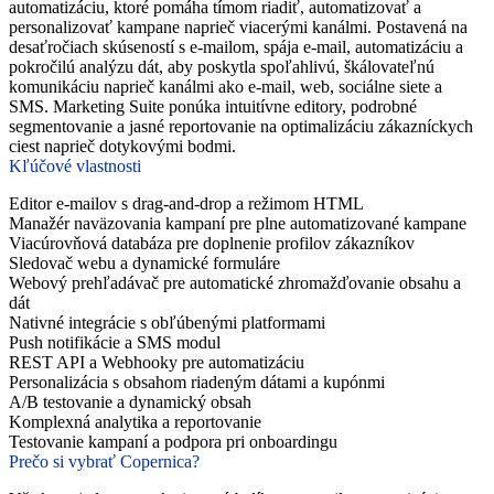
automatizáciu, ktoré pomáha tímom riadiť, automatizovať a
personalizovať kampane naprieč viacerými kanálmi. Postavená na
desaťročiach skúseností s e-mailom, spája e-mail, automatizáciu a
pokročilú analýzu dát, aby poskytla spoľahlivú, škálovateľnú
komunikáciu naprieč kanálmi ako e-mail, web, sociálne siete a
SMS. Marketing Suite ponúka intuitívne editory, podrobné
segmentovanie a jasné reportovanie na optimalizáciu zákazníckych
ciest naprieč dotykovými bodmi.
Kľúčové vlastnosti
Editor e-mailov s drag-and-drop a režimom HTML
Manažér naväzovania kampaní pre plne automatizované kampane
Viacúrovňová databáza pre doplnenie profilov zákazníkov
Sledovač webu a dynamické formuláre
Webový prehľadávač pre automatické zhromažďovanie obsahu a
dát
Nativné integrácie s obľúbenými platformami
Push notifikácie a SMS modul
REST API a Webhooky pre automatizáciu
Personalizácia s obsahom riadeným dátami a kupónmi
A/B testovanie a dynamický obsah
Komplexná analytika a reportovanie
Testovanie kampaní a podpora pri onboardingu
Prečo si vybrať Copernica?