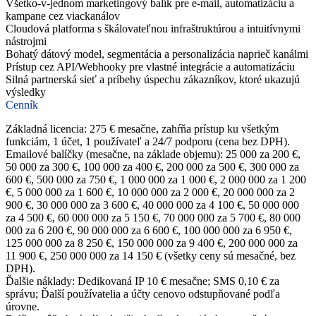
Všetko-v-jednom marketingový balík pre e-mail, automatizáciu a
kampane cez viackanálov
Cloudová platforma s škálovateľnou infraštruktúrou a intuitívnymi
nástrojmi
Bohatý dátový model, segmentácia a personalizácia naprieč kanálmi
Prístup cez API/Webhooky pre vlastné integrácie a automatizáciu
Silná partnerská sieť a príbehy úspechu zákazníkov, ktoré ukazujú
výsledky
Cenník
Základná licencia: 275 € mesačne, zahŕňa prístup ku všetkým
funkciám, 1 účet, 1 používateľ a 24/7 podporu (cena bez DPH).
Emailové balíčky (mesačne, na základe objemu): 25 000 za 200 €,
50 000 za 300 €, 100 000 za 400 €, 200 000 za 500 €, 300 000 za
600 €, 500 000 za 750 €, 1 000 000 za 1 000 €, 2 000 000 za 1 200
€, 5 000 000 za 1 600 €, 10 000 000 za 2 000 €, 20 000 000 za 2
900 €, 30 000 000 za 3 600 €, 40 000 000 za 4 100 €, 50 000 000
za 4 500 €, 60 000 000 za 5 150 €, 70 000 000 za 5 700 €, 80 000
000 za 6 200 €, 90 000 000 za 6 600 €, 100 000 000 za 6 950 €,
125 000 000 za 8 250 €, 150 000 000 za 9 400 €, 200 000 000 za
11 900 €, 250 000 000 za 14 150 € (všetky ceny sú mesačné, bez
DPH).
Ďalšie náklady: Dedikovaná IP 10 € mesačne; SMS 0,10 € za
správu; Ďalší používatelia a účty cenovo odstupňované podľa
úrovne.