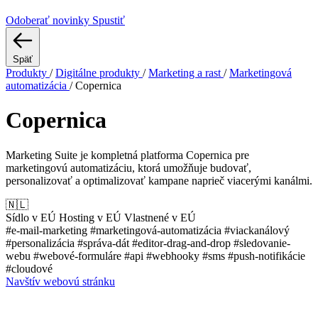
Odoberať novinky
Spustiť
Späť
Produkty
/
Digitálne produkty
/
Marketing a rast
/
Marketingová
automatizácia
/
Copernica
Copernica
Marketing Suite je kompletná platforma Copernica pre
marketingovú automatizáciu, ktorá umožňuje budovať,
personalizovať a optimalizovať kampane naprieč viacerými kanálmi.
🇳🇱
Sídlo v EÚ
Hosting v EÚ
Vlastnené v EÚ
#e-mail-marketing
#marketingová-automatizácia
#viackanálový
#personalizácia
#správa-dát
#editor-drag-and-drop
#sledovanie-
webu
#webové-formuláre
#api
#webhooky
#sms
#push-notifikácie
#cloudové
Navštív webovú stránku