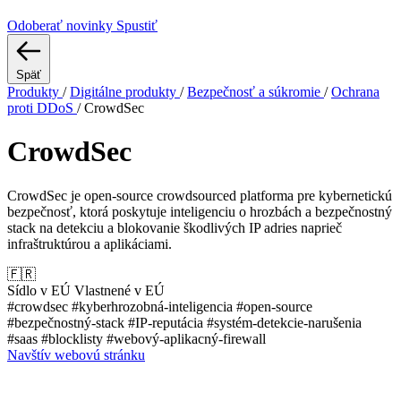
Odoberať novinky
Spustiť
Späť
Produkty
/
Digitálne produkty
/
Bezpečnosť a súkromie
/
Ochrana
proti DDoS
/
CrowdSec
CrowdSec
CrowdSec je open-source crowdsourced platforma pre kybernetickú
bezpečnosť, ktorá poskytuje inteligenciu o hrozbách a bezpečnostný
stack na detekciu a blokovanie škodlivých IP adries naprieč
infraštruktúrou a aplikáciami.
🇫🇷
Sídlo v EÚ
Vlastnené v EÚ
#crowdsec
#kyberhrozobná-inteligencia
#open-source
#bezpečnostný-stack
#IP-reputácia
#systém-detekcie-narušenia
#saas
#blocklisty
#webový-aplikacný-firewall
Navštív webovú stránku