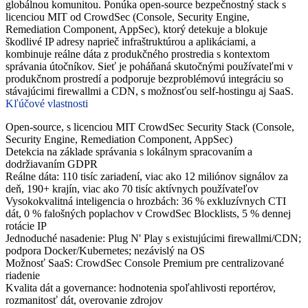
globálnou komunitou. Ponúka open-source bezpečnostný stack s
licenciou MIT od CrowdSec (Console, Security Engine,
Remediation Component, AppSec), ktorý detekuje a blokuje
škodlivé IP adresy naprieč infraštruktúrou a aplikáciami, a
kombinuje reálne dáta z produkčného prostredia s kontextom
správania útočníkov. Sieť je poháňaná skutočnými používateľmi v
produkčnom prostredí a podporuje bezproblémovú integráciu so
stávajúcimi firewallmi a CDN, s možnosťou self-hostingu aj SaaS.
Kľúčové vlastnosti
Open-source, s licenciou MIT CrowdSec Security Stack (Console,
Security Engine, Remediation Component, AppSec)
Detekcia na základe správania s lokálnym spracovaním a
dodržiavaním GDPR
Reálne dáta: 110 tisíc zariadení, viac ako 12 miliónov signálov za
deň, 190+ krajín, viac ako 70 tisíc aktívnych používateľov
Vysokokvalitná inteligencia o hrozbách: 36 % exkluzívnych CTI
dát, 0 % falošných poplachov v CrowdSec Blocklists, 5 % dennej
rotácie IP
Jednoduché nasadenie: Plug N' Play s existujúcimi firewallmi/CDN;
podpora Docker/Kubernetes; nezávislý na OS
Možnosť SaaS: CrowdSec Console Premium pre centralizované
riadenie
Kvalita dát a governance: hodnotenia spoľahlivosti reportérov,
rozmanitosť dát, overovanie zdrojov