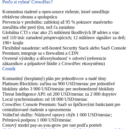
Prečo si vybrať CrowdSec?
Komunitou riadené a open-source riešenie, ktoré umožňuje
efektívnu obranu a spoluprácu
Prevencia v predstihu: zablokuj až 95 % pokusov masívneho
zneužitia ešte pred tým, než ťa zasiahnu
Globálna CTI s viac ako 25 miliónmi škodlivých IP adries a viac
než 110 tisíc zariadení prispievajúcich; 12 miliónov signálov za deň;
190+ krajín
Flexibilné nasadenie: self-hosted Security Stack alebo SaaS Console
Premium; integruje sa s firewallmi a CDN
Overené výsledky a dôveryhodnosť v odvetví (referencie
zákazníkov a prípadové štúdie z CrowdSec ekosystému)
Cenník
Komunitný (bezplatný) plán pre jednotlivcov a malé tímy
Platinum Blocklists: začína na 900 USD/mesiac pre jednotlivé
bloklisty alebo 3 900 USD/mesiac pre neobmedzené bloklisty
Threat Intelligence API: od 200 USD/mesiac za 2 000 dopytov
Local synchronization: od 18 000 USD/mesiac
CrowdSec Console Premium: SaaS so špičkovými funkciami pre
centralizované riadenie a upozornenia
Voliteľné služby: Núdzové opravy chýb 1 000 USD/mesiac;
Prémiová podpora 1 000 USD/mesiac
Cenový model pay-as-you-grow pre rast podľa potrieb