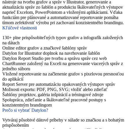
nástroje na tvorbu grafov a správ v Illustrator, generovanie a
aktualizáciu správ zo šablón a produkciu škálovateľných výstupov
naprieč Excelom, PowerPointom a vloženými aplikáciami. Vďaka
funkciám pre plánované a automatizované reportovanie pomáha
tímom zefektívniť výrobu pri zachovaní konzistentného brandingu.
Kľúčové vlastnosti
130+ plne prispôsobiteľných typov grafov a infografík založených
na dátach
Online editor grafov a značkové šablóny správ
Datylon for Illustrator doplnok na navrhovanie šablón
Datylon Report Studio pre tvorbu a správu správ cez web
ChartRunner založený na Exceli na generovanie viacerých správ z
jedného súboru
Vložené reportovanie na začlenenie grafov s pixelovou presnosťou
do aplikácií
Report Server pre automatizáciu opakovaných výstupov správ
Možnosti exportu: PDF, PNG, SVG; vložiť alebo zdieľať
Šablóny projektov, galéria inšpirácií a tréningové zdroje
Spolupráca, zdieľanie a škálovateľné pracovné postupy s
konzistentným brandingom
Prečo si vybrať Datylon?
Vytváraj pôsobivé dátové príbehy v súlade so značkou a s bohatým
prispôsobením