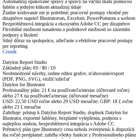
Automatizuj opakované správy a správy na väčšiu škálu pomocou
šablón a jedným klikom aktualizuj údaje
Žiadne kódovanie nie je potrebné; pracovné postupy vhodné pre
dizajnérov naprieč Illustratorom, Excelom, PowerPointom a webom
Bezproblémová integrácia a ekosystém Adobe CC pre dizajnérov
Flexibilné možnosti nasadenia a podnikové možnosti so zázemím
podpory a školení
Silný dôraz na spoluprácu, zdieľanie a efektívne pracovné postupy
pre reporting
Cenník
Datylon Report Studio
Základný plán: €0 / $0 / £0
Neobmedzené návrhy, online editor grafov, sťahovanie/export
(PDF, PNG, SVG), vložiť/zdieľať
Datylon for Illustrator
Profesionálny plán: 21 € na používateľa/mesiac (účtované ročne)
alebo 27 € na používateľa/mesiac (účtované mesačne)
USD: 22,50 USD ročne alebo 29 USD mesačne; GBP: 18 £ ročne
alebo 23 £ mesačne
Zahrňuje: prístup k Datylon Report Studio, doplnok Datylon for
Illustrator, exportné šablóny, bezplatné vylepšenia, podpora s
najlepšou snahou, bezproblémová integrácia s Adobe CC
Prémiový plán (pre Illustrator): cena nebola zverejnená; k dispozícii
iba ročné predplatné; zahŕňa všetky funkcie z Profesionálneho plánu