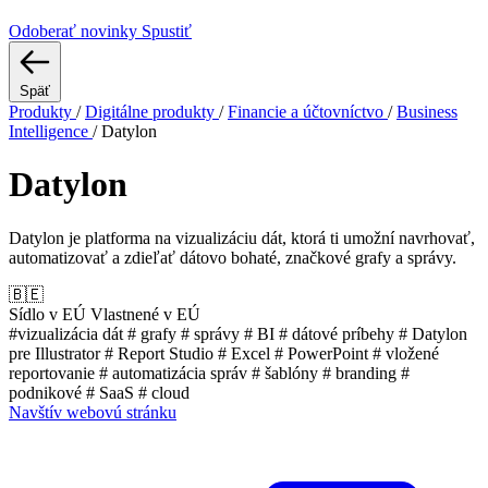
Odoberať novinky
Spustiť
Späť
Produkty
/
Digitálne produkty
/
Financie a účtovníctvo
/
Business
Intelligence
/
Datylon
Datylon
Datylon je platforma na vizualizáciu dát, ktorá ti umožní navrhovať,
automatizovať a zdieľať dátovo bohaté, značkové grafy a správy.
🇧🇪
Sídlo v EÚ
Vlastnené v EÚ
#vizualizácia dát
# grafy
# správy
# BI
# dátové príbehy
# Datylon
pre Illustrator
# Report Studio
# Excel
# PowerPoint
# vložené
reportovanie
# automatizácia správ
# šablóny
# branding
#
podnikové
# SaaS
# cloud
Navštív webovú stránku