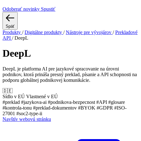
Odoberať novinky
Spustiť
Späť
Produkty
/
Digitálne produkty
/
Nástroje pre vývojárov
/
Prekladové
API
/
DeepL
DeepL
DeepL je platforma AI pre jazykové spracovanie na úrovni
podnikov, ktorá prináša presný preklad, písanie a API schopnosti na
podporu globálnej podnikovej komunikácie.
🇩🇪
Sídlo v EÚ
Vlastnené v EÚ
#preklad
#jazykova-ai
#podnikova-bezpecnost
#API
#glosare
#kontrola-tonu
#preklad-dokumentov
#BYOK
#GDPR
#ISO-
27001
#soc2-type-ii
Navštív webovú stránku