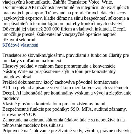
viacjazyčnú komunikáciu. Zahŕňa Translator, Voice, Write,
Documents a API možnosti navrhnuté na integráciu do existujúcich
pracovných postupov. Trénované na proprietárnych dátach tisícov
jazykových expertov, kladie dôraz na silnú bezpečnosť, súkromie a
prispôsobiteľnú terminológiu pre potreby konkrétnnych odvetví.
Dôverujú jej viac než 200 000 firiem a vládnych inštitúcií, DeepL
umožňuje presné, škálovateľné viacjazyčné operácie naprieč
rôznymi sektormi.
Kľúčové vlastnosti
Translator so slovníkmi/glosármi, pravidlami a funkciou Clarify pre
preklady s ohľadom na kontext
Hlasový preklad v reálnom čase pre stretnutia a konverzácie
Nástroj Write na prispôsobenie štýlu a tónu pre konzistentný
brandový obsah
Preklad dokumentov, ktorý zachováva pôvodné formátovanie
API na preklad a písanie vo veľkom merítku vo svojich systémoch
DeepL AI laboratóriá pre kontinuálny výskum a vývoj a zlepšovanie
modelov
Vlastné glosáre a kontrola tónu pre konzistentný brand
Bezpečnostné funkcie pre podniky: SSO, MFA, auditné záznamy,
šifrovanie BYOK
Zameranie na ochranu súkromia údajov: údaje sa nepoužívajú na
trénovanie modelov bez súhlasu
Pripravené na škálovanie pre životné vedy, výrobu, právne odvetvie,