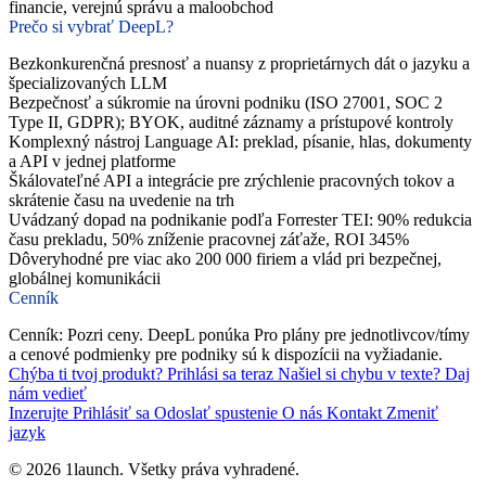
financie, verejnú správu a maloobchod
Prečo si vybrať DeepL?
Bezkonkurenčná presnosť a nuansy z proprietárnych dát o jazyku a
špecializovaných LLM
Bezpečnosť a súkromie na úrovni podniku (ISO 27001, SOC 2
Type II, GDPR); BYOK, auditné záznamy a prístupové kontroly
Komplexný nástroj Language AI: preklad, písanie, hlas, dokumenty
a API v jednej platforme
Škálovateľné API a integrácie pre zrýchlenie pracovných tokov a
skrátenie času na uvedenie na trh
Uvádzaný dopad na podnikanie podľa Forrester TEI: 90% redukcia
času prekladu, 50% zníženie pracovnej záťaže, ROI 345%
Dôveryhodné pre viac ako 200 000 firiem a vlád pri bezpečnej,
globálnej komunikácii
Cenník
Cenník: Pozri ceny. DeepL ponúka Pro plány pre jednotlivcov/tímy
a cenové podmienky pre podniky sú k dispozícii na vyžiadanie.
Chýba ti tvoj produkt?
Prihlási sa teraz
Našiel si chybu v texte?
Daj
nám vedieť
Inzerujte
Prihlásiť sa
Odoslať spustenie
O nás
Kontakt
Zmeniť
jazyk
© 2026 1launch. Všetky práva vyhradené.