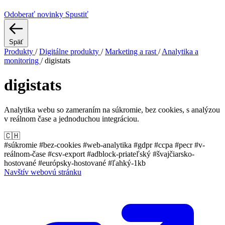
Odoberať novinky
Spustiť
Späť
Produkty
/
Digitálne produkty
/
Marketing a rast
/
Analytika a
monitoring
/
digistats
digistats
Analytika webu so zameraním na súkromie, bez cookies, s analýzou
v reálnom čase a jednoduchou integráciou.
🇨🇭
#súkromie
#bez-cookies
#web-analytika
#gdpr
#ccpa
#pecr
#v-
reálnom-čase
#csv-export
#adblock-priateľský
#švajčiarsko-
hostované
#európsky-hostované
#ľahký-1kb
Navštív webovú stránku