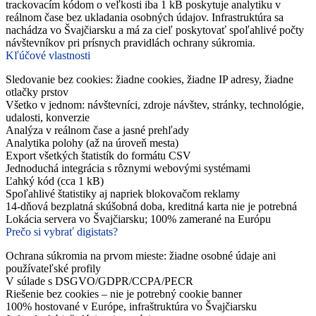
trackovacím kódom o veľkosti iba 1 kB poskytuje analytiku v
reálnom čase bez ukladania osobných údajov. Infrastruktúra sa
nachádza vo Švajčiarsku a má za cieľ poskytovať spoľahlivé počty
návštevníkov pri prísnych pravidlách ochrany súkromia.
Kľúčové vlastnosti
Sledovanie bez cookies: žiadne cookies, žiadne IP adresy, žiadne
otlačky prstov
Všetko v jednom: návštevníci, zdroje návštev, stránky, technológie,
udalosti, konverzie
Analýza v reálnom čase a jasné prehľady
Analytika polohy (až na úroveň mesta)
Export všetkých štatistík do formátu CSV
Jednoduchá integrácia s rôznymi webovými systémami
Ľahký kód (cca 1 kB)
Spoľahlivé štatistiky aj napriek blokovačom reklamy
14-dňová bezplatná skúšobná doba, kreditná karta nie je potrebná
Lokácia servera vo Švajčiarsku; 100% zamerané na Európu
Prečo si vybrať digistats?
Ochrana súkromia na prvom mieste: žiadne osobné údaje ani
používateľské profily
V súlade s DSGVO/GDPR/CCPA/PECR
Riešenie bez cookies – nie je potrebný cookie banner
100% hostované v Európe, infraštruktúra vo Švajčiarsku