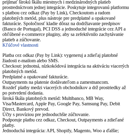
prijímať širokú škálu miestnych i medzinárodných platieb
prostredníctvom jednej integrácie. Poskytuje integrovanú platformu
s platbou cez odkaz (Pay by Link), Checkoutom a radom
platobných metód, plus nástroje pre predplatné a opakované
fakturácie. Spoločnosť kladie dôraz na dodržiavanie predpisov
(Banco de Portugal), PCI DSS a jednoduché integrácie cez API a
obľúbené e-commerce pluginy, aby sa zefektívnilo zachytávanie
platieb a zúčtovanie.
Kľúčové vlastnosti
Platba cez odkaz (Pay by Link): vygeneruj a zdieľaj platobné
žiadosti e-mailom alebo SMS.
Checkout: jednotná, nízkokódová integrácia na aktiváciu viacerých
platobných metód.
Predplatné a opakované fakturácie.
Outpayments na platenie dodávateľom a zamestnancom.
Rozdeľ platby medzi viacerých obchodníkov a drž prostriedky až
po potvrdení dodania.
široká škála platobných metód: Multibanco, MB Way,
Visa/Mastercard, Apple Pay, Google Pay, Samsung Pay, Debit
Direct, Bankový prevod.
Účty s províziou pre jednoduchšie zúčtovanie.
Podporuje platbu cez odkaz, Checkout, Outpayments a zdieľané
platby.
Jednoduchá integrácia: API, Shopify, Magento, Woo a ďalšie;