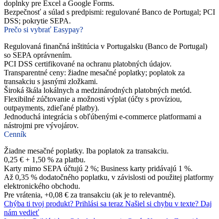
doplnky pre Excel a Google Forms.
Bezpečnosť a súlad s predpismi: regulované Banco de Portugal; PCI
DSS; pokrytie SEPA.
Prečo si vybrať Easypay?
Regulovaná finančná inštitúcia v Portugalsku (Banco de Portugal)
so SEPA oprávnením.
PCI DSS certifikované na ochranu platobných údajov.
Transparentné ceny: žiadne mesačné poplatky; poplatok za
transakciu s jasnými zložkami.
Široká škála lokálnych a medzinárodných platobných metód.
Flexibilné zúčtovanie a možnosti výplat (účty s províziou,
outpayments, zdieľané platby).
Jednoduchá integrácia s obľúbenými e-commerce platformami a
nástrojmi pre vývojárov.
Cenník
Žiadne mesačné poplatky. Iba poplatok za transakciu.
0,25 € + 1,50 % za platbu.
Karty mimo SEPA účtujú 2 %; Business karty pridávajú 1 %.
Až 0,35 % dodatočného poplatku, v závislosti od použitej platformy
elektronického obchodu.
Pre vrátenia, +0,08 € za transakciu (ak je to relevantné).
Chýba ti tvoj produkt?
Prihlási sa teraz
Našiel si chybu v texte?
Daj
nám vedieť