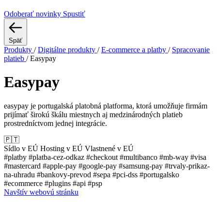
Odoberať novinky
Spustiť
Späť
Produkty
/
Digitálne produkty
/
E-commerce a platby
/
Spracovanie
platieb
/
Easypay
Easypay
easypay je portugalská platobná platforma, ktorá umožňuje firmám
prijímať širokú škálu miestnych aj medzinárodných platieb
prostredníctvom jednej integrácie.
🇵🇹
Sídlo v EÚ
Hosting v EÚ
Vlastnené v EÚ
#platby
#platba-cez-odkaz
#checkout
#multibanco
#mb-way
#visa
#mastercard
#apple-pay
#google-pay
#samsung-pay
#trvaly-prikaz-
na-uhradu
#bankovy-prevod
#sepa
#pci-dss
#portugalsko
#ecommerce
#plugins
#api
#psp
Navštív webovú stránku