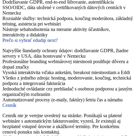
Dodržiavanie GDPR, end-to-end šifrovanie, autentifikácia
SSO/OIDC, dáta uložené v certifikovaných dátových centrách v
Nemecku
Rozsiahle služby: technická podpora, koučing moderátora, základný
tréning, asistencia pri webinári
Nástroje sebahodnotenia na meranie aktivity účastníkov,
interaktivity a didaktiky
Prečo si vybrať edudip next?
Najvyššie štandardy ochrany údajov: dodržiavanie GDPR, žiadne
servery v USA, dáta hostované v Nemecku
Profesionálne branding webinárovej miestnosti posilňuje dôveru a
dopad značky
Vysoká interaktivita vďaka anketám, breakout miestnostiam a Eddi
Všetko z jedného zdroja: hosting, moderovanie, koučing, technická
podpora a integrovaná fakturácia
Jednoduché ovládanie cez prehliadač s osobnou podporou a jasným
organizačným rozhraním
Automatizované procesy (e-maily, faktúry) šetria čas a námahu
Cenník
Cenník nie je verejne uvedený na stránke. Ponúkajú sa platené
webináre s automatickým fakturovaním; vyzerá, že existujú aj
bezplatné vstupné úrovne a ukážkové termíny. Pre konkrétnu
cenovú ponuku nás kontaktuj.