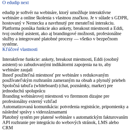
O edudip next
edudip
je softvér na webináre, ktorý umožňuje interaktívne
webináre a online školenia s vlastnou značkou. Je v súlade s GDPR,
hostovaný v Nemecku a navrhnutý pre merateľnú interakciu.
Platforma ponúka funkcie ako ankety, breakout miestnosti a Eddi,
tvoj osobný asistent, ako aj brandingové možnosti, profesionálne
služby a integrované platobné procesy — všetko v bezpečnom
systéme.
Kľúčové vlastnosti
Interaktívne funkcie: ankety, breakout miestnosti, Eddi (osobný
asistent) so zabudovanými indikátormi zapojenia na to, aby
webináre zaujali
Ihneď použiteľná miestnosť pre webináre s redukovaným
používateľským rozhraním zameraným na obsah a plynulý priebeh
Spoločná tabuľa (whiteboard) (chat, poznámky, marker) pre
jednoduchú spoluprácu
Branding webinárovej miestnosti vo firemnom dizajne pre
profesionálny externý vzhľad
Automatizovaná komunikácia: potvrdenia registrácie, pripomienky a
následné správy s videozáznamami
Platobný systém pre platené webináre s automatickým fakturovaním
API rozhranie pre integráciu do webových stránok, LMS alebo
CRM