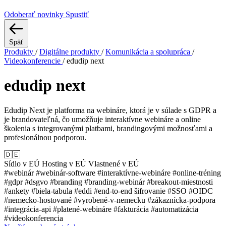
Odoberať novinky
Spustiť
Späť
Produkty
/
Digitálne produkty
/
Komunikácia a spolupráca
/
Videokonferencie
/
edudip next
edudip next
Edudip Next je platforma na webináre, ktorá je v súlade s GDPR a
je brandovateľná, čo umožňuje interaktívne webináre a online
školenia s integrovanými platbami, brandingovými možnosťami a
profesionálnou podporou.
🇩🇪
Sídlo v EÚ
Hosting v EÚ
Vlastnené v EÚ
#webinár
#webinár-software
#interaktívne-webináre
#online-tréning
#gdpr
#dsgvo
#branding
#branding-webinár
#breakout-miestnosti
#ankety
#biela-tabula
#eddi
#end-to-end šifrovanie
#SSO
#OIDC
#nemecko-hostované
#vyrobené-v-nemecku
#zákaznícka-podpora
#integrácia-api
#platené-webináre
#fakturácia
#automatizácia
#videokonferencia