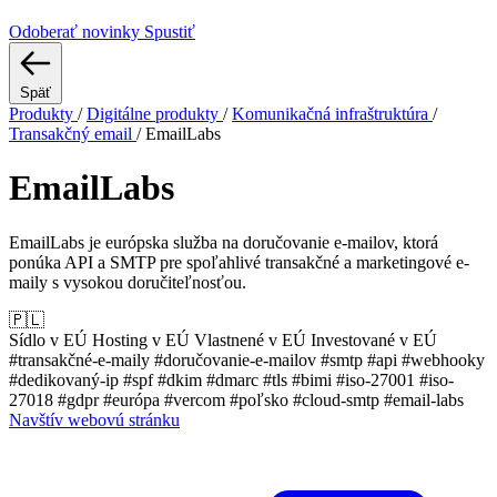
Odoberať novinky
Spustiť
Späť
Produkty
/
Digitálne produkty
/
Komunikačná infraštruktúra
/
Transakčný email
/
EmailLabs
EmailLabs
EmailLabs je európska služba na doručovanie e-mailov, ktorá
ponúka API a SMTP pre spoľahlivé transakčné a marketingové e-
maily s vysokou doručiteľnosťou.
🇵🇱
Sídlo v EÚ
Hosting v EÚ
Vlastnené v EÚ
Investované v EÚ
#transakčné-e-maily
#doručovanie-e-mailov
#smtp
#api
#webhooky
#dedikovaný-ip
#spf
#dkim
#dmarc
#tls
#bimi
#iso-27001
#iso-
27018
#gdpr
#európa
#vercom
#poľsko
#cloud-smtp
#email-labs
Navštív webovú stránku