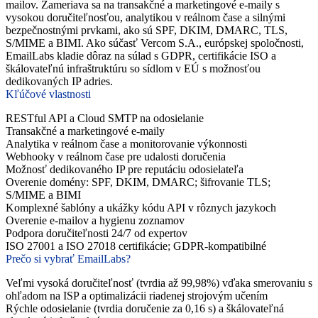
mailov. Zameriava sa na transakčné a marketingové e-maily s
vysokou doručiteľnosťou, analytikou v reálnom čase a silnými
bezpečnostnými prvkami, ako sú SPF, DKIM, DMARC, TLS,
S/MIME a BIMI. Ako súčasť Vercom S.A., európskej spoločnosti,
EmailLabs kladie dôraz na súlad s GDPR, certifikácie ISO a
škálovateľnú infraštruktúru so sídlom v EÚ s možnosťou
dedikovaných IP adries.
Kľúčové vlastnosti
RESTful API a Cloud SMTP na odosielanie
Transakčné a marketingové e-maily
Analytika v reálnom čase a monitorovanie výkonnosti
Webhooky v reálnom čase pre udalosti doručenia
Možnosť dedikovaného IP pre reputáciu odosielateľa
Overenie domény: SPF, DKIM, DMARC; šifrovanie TLS;
S/MIME a BIMI
Komplexné šablóny a ukážky kódu API v rôznych jazykoch
Overenie e-mailov a hygienu zoznamov
Podpora doručiteľnosti 24/7 od expertov
ISO 27001 a ISO 27018 certifikácie; GDPR-kompatibilné
Prečo si vybrať EmailLabs?
Veľmi vysoká doručiteľnosť (tvrdia až 99,98%) vďaka smerovaniu s
ohľadom na ISP a optimalizácii riadenej strojovým učením
Rýchle odosielanie (tvrdia doručenie za 0,16 s) a škálovateľná