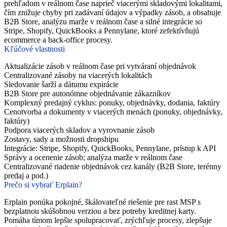
prehľadom v reálnom čase naprieč viacerými skladovými lokalitami,
čím znižuje chyby pri zadávaní údajov a výpadky zásob, a obsahuje
B2B Store, analýzu marže v reálnom čase a silné integrácie so
Stripe, Shopify, QuickBooks a Pennylane, ktoré zefektívňujú
ecommerce a back‑office procesy.
Kľúčové vlastnosti
Aktualizácie zásob v reálnom čase pri vytváraní objednávok
Centralizované zásoby na viacerých lokalitách
Sledovanie šarží a dátumu expirácie
B2B Store pre autonómne objednávanie zákazníkov
Komplexný predajný cyklus: ponuky, objednávky, dodania, faktúry
Cenotvorba a dokumenty v viacerých menách (ponuky, objednávky,
faktúry)
Podpora viacerých skladov a vyrovnanie zásob
Zostavy, sady a možnosti dropshipu
Integrácie: Stripe, Shopify, QuickBooks, Pennylane, prístup k API
Správy a ocenenie zásob; analýza marže v reálnom čase
Centralizované riadenie objednávok cez kanály (B2B Store, terénny
predaj a pod.)
Prečo si vybrať Erplain?
Erplain ponúka pokojné, škálovateľné riešenie pre rast MSP s
bezplatnou skúšobnou verziou a bez potreby kreditnej karty.
Pomáha tímom lepšie spolupracovať, zrýchľuje procesy, zlepšuje