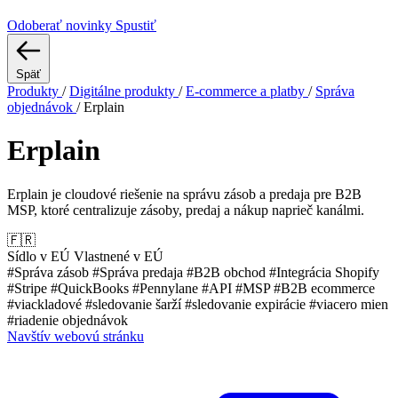
Odoberať novinky
Spustiť
Späť
Produkty
/
Digitálne produkty
/
E-commerce a platby
/
Správa
objednávok
/
Erplain
Erplain
Erplain je cloudové riešenie na správu zásob a predaja pre B2B
MSP, ktoré centralizuje zásoby, predaj a nákup naprieč kanálmi.
🇫🇷
Sídlo v EÚ
Vlastnené v EÚ
#Správa zásob
#Správa predaja
#B2B obchod
#Integrácia Shopify
#Stripe
#QuickBooks
#Pennylane
#API
#MSP
#B2B ecommerce
#viackladové
#sledovanie šarží
#sledovanie expirácie
#viacero mien
#riadenie objednávok
Navštív webovú stránku