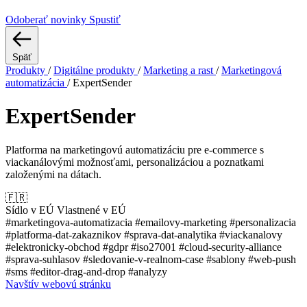
Odoberať novinky
Spustiť
Späť
Produkty
/
Digitálne produkty
/
Marketing a rast
/
Marketingová
automatizácia
/
ExpertSender
ExpertSender
Platforma na marketingovú automatizáciu pre e-commerce s
viackanálovými možnosťami, personalizáciou a poznatkami
založenými na dátach.
🇫🇷
Sídlo v EÚ
Vlastnené v EÚ
#marketingova-automatizacia
#emailovy-marketing
#personalizacia
#platforma-dat-zakaznikov
#sprava-dat-analytika
#viackanalovy
#elektronicky-obchod
#gdpr
#iso27001
#cloud-security-alliance
#sprava-suhlasov
#sledovanie-v-realnom-case
#sablony
#web-push
#sms
#editor-drag-and-drop
#analyzy
Navštív webovú stránku