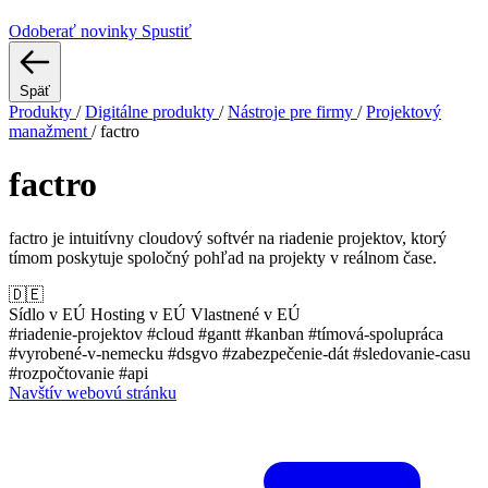
Odoberať novinky
Spustiť
Späť
Produkty
/
Digitálne produkty
/
Nástroje pre firmy
/
Projektový
manažment
/
factro
factro
factro je intuitívny cloudový softvér na riadenie projektov, ktorý
tímom poskytuje spoločný pohľad na projekty v reálnom čase.
🇩🇪
Sídlo v EÚ
Hosting v EÚ
Vlastnené v EÚ
#riadenie-projektov
#cloud
#gantt
#kanban
#tímová-spolupráca
#vyrobené-v-nemecku
#dsgvo
#zabezpečenie-dát
#sledovanie-casu
#rozpočtovanie
#api
Navštív webovú stránku