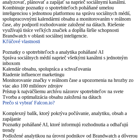
analyzovať, plánovať a zapájať sa naprieč sociálnymi kanálmi.
Kombinuje poznatky o spotrebiteľoch poháňané umelou
inteligenciou s jednotnou platformou na správu sociálnych médií,
spolupracovnými kalendármi obsahu a monitorovaním v reálnom
čase, aby podporil rozhodovanie založené na dátach. Riešenie
využívajú tisíce veľkých značiek a dopĺňa širšie schopnosti
Brandwatch v oblasti sociálnej inteligencie.
Kľúčové vlastnosti
Poznatky o spotrebiteľoch a analytika poháňané AI
Správa sociálnych médií naprieč všetkými kanálmi s jednotným
inboxom
Kalendár obsahu, spolupráca a schvaľovania
Riadenie influencer marketingu
Monitorovanie značky v reálnom čase a upozornenia na hrozby zo
viac ako 100 miliónov zdrojov
Prístup k najväčšiemu archívu názorov spotrebiteľov na svete
Tvorba a optimalizácia obsahu založená na dátach
Prečo si vybrať Falcon.io?
Komplexný balík, ktorý pokrýva počúvanie, analytiku, obsah a
zapájanie
Poznatky poháňané AI, ktoré informujú rozhodnutia a odhaľujú
trendy
Podložené analytikou na úrovni podnikov od Brandwatch a dôverou