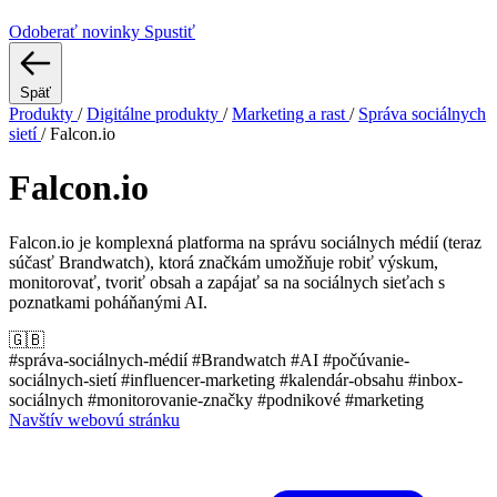
Odoberať novinky
Spustiť
Späť
Produkty
/
Digitálne produkty
/
Marketing a rast
/
Správa sociálnych
sietí
/
Falcon.io
Falcon.io
Falcon.io je komplexná platforma na správu sociálnych médií (teraz
súčasť Brandwatch), ktorá značkám umožňuje robiť výskum,
monitorovať, tvoriť obsah a zapájať sa na sociálnych sieťach s
poznatkami poháňanými AI.
🇬🇧
#správa-sociálnych-médií
#Brandwatch
#AI
#počúvanie-
sociálnych-sietí
#influencer-marketing
#kalendár-obsahu
#inbox-
sociálnych
#monitorovanie-značky
#podnikové
#marketing
Navštív webovú stránku