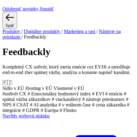
Odoberať novinky
Spustiť
Späť
Produkty
/
Digitálne produkty
/
Marketing a rast
/
Nástroje na
prieskum
/
Feedbackly
Feedbackly
Kompletný CX softvér, ktorý meria emócie cez EVI® a umožňuje
end-to-end zber spätnej väzby, analýzu a konanie naprieč kanálmi.
🇫🇮
Sídlo v EÚ
Hosting v EÚ
Vlastnené v EÚ
#softvér CX
# Emocionálny hodnotový index
# EVI
# emócie
#
spätná väzba zákazníkov
# viackanálový
# nástroje prieskumov
#
NPS
# CSAT
# AI analytika
# v reálnom čase
# cesta zákazníka
#
integrácie
# GDPR
# Európa
# Fínsko
Navštív webovú stránku