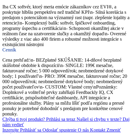
Iba CX softvér, ktorý meria emócie zákazníkov cez EVI®, a
poskytuje hlbšiu perspektívu než tradičné KPI\n- Silná korelácia s
predajom s potenciálom na významný rast (napr. zlepšenie lojality a
retencie)\n- Komplexný balík: softvér, špičkové onboarding,
programy úspechu a certifikácia\n- Schopnosti okamžitej akcie v
reálnom čase na uzatvorenie slučky a okamžitý dopad\n- Overené
výsledky z viac ako 400 firiem a robustné možnosti integrácie s
existujúcimi nástrojmi
Cenník
Cena prehľad:\n- BEZplatné SKÚŠANIE: 14-dňové bezplatné
skúšobné obdobie k dispozícii\n- SINGLE: 199€ mesačne,
fakturované ročne; 5 000 odpovedí/rok; neobmedzené dotykové
body; 1 používateľ\n- PRO: 399€ mesačne, fakturované ročne; 20
000 odpovedí/rok; neobmedzené dotykové body; neobmedzený
počet používateľov\n- CUSTOM: Vlastné ceny\nPoznámky:
Doplnkové a voliteľné prvky zahŕňajú Feedbackly IQ, CX
certifikácie, prispôsobiteľné dashboardy, API integrácie a
profesionálne služby. Plány sa môžu líšiť podľa regiónu a presné
ponuky je potrebné dohodnúť s predajom pre konkrétne cenové
ponuky.
Chýba ti tvoj produkt?
Prihlási sa teraz
Našiel si chybu v texte?
Daj
nám vedieť
Inzerujte
Prihlásiť sa
Odoslať spustenie
O nás
Kontakt
Zmeniť