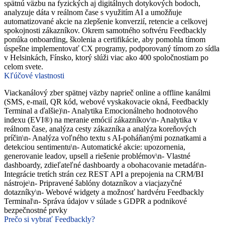
spätnú väzbu na fyzických aj digitálnych dotykových bodoch,
analyzuje dáta v reálnom čase s využitím AI a umožňuje
automatizované akcie na zlepšenie konverzií, retencie a celkovej
spokojnosti zákazníkov. Okrem samotného softvéru Feedbackly
ponúka onboarding, školenia a certifikácie, aby pomohla tímom
úspešne implementovať CX programy, podporovaný tímom zo sídla
v Helsinkách, Fínsko, ktorý slúži viac ako 400 spoločnostiam po
celom svete.
Kľúčové vlastnosti
Viackanálový zber spätnej väzby naprieč online a offline kanálmi
(SMS, e-mail, QR kód, webové vyskakovacie okná, Feedbackly
Terminal a ďalšie)\n- Analytika Emocionálneho hodnotového
indexu (EVI®) na meranie emócií zákazníkov\n- Analytika v
reálnom čase, analýza cesty zákazníka a analýza koreňových
príčin\n- Analýza voľného textu s AI-poháňanými poznatkami a
detekciou sentimentu\n- Automatické akcie: upozornenia,
generovanie leadov, upsell a riešenie problémov\n- Vlastné
dashboardy, zdieľateľné dashboardy a obohacovanie metadát\n-
Integrácie tretích strán cez REST API a prepojenia na CRM/BI
nástroje\n- Pripravené šablóny dotazníkov a viacjazyčné
dotazníky\n- Webové widgety a možnosť hardvéru Feedbackly
Terminal\n- Správa údajov v súlade s GDPR a podnikové
bezpečnostné prvky
Prečo si vybrať Feedbackly?