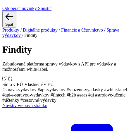
Odoberať novinky
Spustiť
Späť
Produkty
/
Digitálne produkty
/
Financie a účtovníctvo
/
Správa
výdavkov
/
Findity
Findity
Zabudovaná platforma správy výdavkov s API pre výdavky a
možnosťami white-label.
🇸🇪
Sídlo v EÚ
Vlastnené v EÚ
#sprava-vydavkov
#api-vydavkov
#vlozene-vyadavky
#white-label
#api-s-spravou-vydavkov
#fintech
#b2b
#saas
#ai
#strojove-učenie
#účtenky
#cestovné-výdavky
Navštív webovú stránku