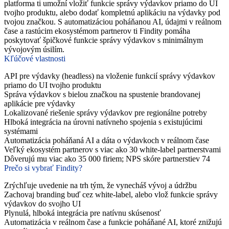
platforma ti umožní vložiť funkcie správy výdavkov priamo do UI
tvojho produktu, alebo dodať kompletnú aplikáciu na výdavky pod
tvojou značkou. S automatizáciou poháňanou AI, údajmi v reálnom
čase a rastúcim ekosystémom partnerov ti Findity pomáha
poskytovať špičkové funkcie správy výdavkov s minimálnym
vývojovým úsilím.
Kľúčové vlastnosti
API pre výdavky (headless) na vloženie funkcií správy výdavkov
priamo do UI tvojho produktu
Správa výdavkov s bielou značkou na spustenie brandovanej
aplikácie pre výdavky
Lokalizované riešenie správy výdavkov pre regionálne potreby
Hlboká integrácia na úrovni natívneho spojenia s existujúcimi
systémami
Automatizácia poháňaná AI a dáta o výdavkoch v reálnom čase
Veľký ekosystém partnerov s viac ako 30 white-label partnerstvami
Dôverujú mu viac ako 35 000 firiem; NPS skóre partnerstiev 74
Prečo si vybrať Findity?
Zrýchľuje uvedenie na trh tým, že vynecháš vývoj a údržbu
Zachovaj branding buď cez white-label, alebo vlož funkcie správy
výdavkov do svojho UI
Plynulá, hlboká integrácia pre natívnu skúsenosť
Automatizácia v reálnom čase a funkcie poháňané AI, ktoré znižujú