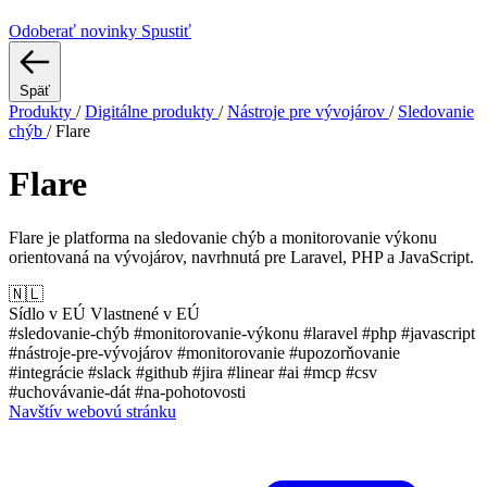
Odoberať novinky
Spustiť
Späť
Produkty
/
Digitálne produkty
/
Nástroje pre vývojárov
/
Sledovanie
chýb
/
Flare
Flare
Flare je platforma na sledovanie chýb a monitorovanie výkonu
orientovaná na vývojárov, navrhnutá pre Laravel, PHP a JavaScript.
🇳🇱
Sídlo v EÚ
Vlastnené v EÚ
#sledovanie-chýb
#monitorovanie-výkonu
#laravel
#php
#javascript
#nástroje-pre-vývojárov
#monitorovanie
#upozorňovanie
#integrácie
#slack
#github
#jira
#linear
#ai
#mcp
#csv
#uchovávanie-dát
#na-pohotovosti
Navštív webovú stránku