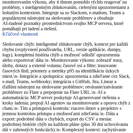
monitorovaním výkonu, aby ti tímom pomohlo rýchlo reagovať na
problémy, s inteligentným zhlukovaním, cielenými upozorneniami a
bohatým kontextom. Integruje sa so Slackom, e‑mailom, Teams a
populárnymi nástrojmi na sledovanie problémov a obsahuje
AI‑riadené poznatky prostredníctvom svojho MCP servera, ktoré
pomáhajú pri ladení a riešení.
Kľúčové vlastnosti
Sledovanie chýb: inteligentné zhlukovanie chýb, kontext pre každú
chybu (ovplyvnení používatelia, URL, verzie aplikácie, dumpy,
logy), kompletná história chýb a možnosť odložiť upozornenia
alebo exportovať dáta.\n- Monitorovanie výkonu: zobraziť trasy,
úlohy, dotazy a externé volania; časové osi a filtre; trasovanie
časových línií; priemery a metriky p95 na identifikáciu úzkych
miest.\n- Integrácie a spolupráca: upozornenia a zdieľanie cez Slack,
e‑mail, Teams, webhooky; integrácia s GitHub, Jira, Linear a
ďalšími nástrojmi na sledovanie problémov; otváranie/zatváranie
problémov zo Flare a prepojenie na Flare URL.\n- AI a
automatizácia: MCP server poskytuje AI‑generované riešenia a
kroky ladenia; prepojí AI agentov na monitorovanie a opravu chýb z
chatu.\n- Tím a prístupová kontrola: viacero tímov a projektov s
jemnou kontrolou prístupu a možnosťami zdieľania.\n- Dáta a
export: podrobné dáta o chybách, export do CSV a mesiac
podrobnej histórie chýb na každom pláne (plus 30 dní uchovávania
dát v zahrnutých funkciách).\n- Komplexný kontext: zachytávanie