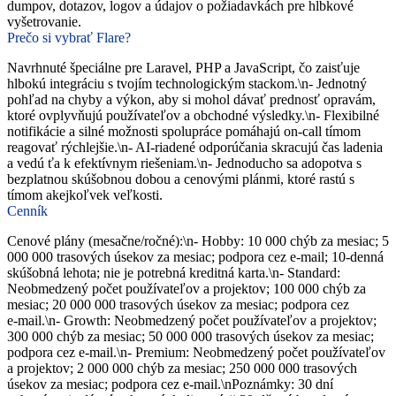
dumpov, dotazov, logov a údajov o požiadavkách pre hĺbkové
vyšetrovanie.
Prečo si vybrať Flare?
Navrhnuté špeciálne pre Laravel, PHP a JavaScript, čo zaisťuje
hlbokú integráciu s tvojím technologickým stackom.\n- Jednotný
pohľad na chyby a výkon, aby si mohol dávať prednosť opravám,
ktoré ovplyvňujú používateľov a obchodné výsledky.\n- Flexibilné
notifikácie a silné možnosti spolupráce pomáhajú on‑call tímom
reagovať rýchlejšie.\n- AI‑riadené odporúčania skracujú čas ladenia
a vedú ťa k efektívnym riešeniam.\n- Jednoducho sa adopotva s
bezplatnou skúšobnou dobou a cenovými plánmi, ktoré rastú s
tímom akejkoľvek veľkosti.
Cenník
Cenové plány (mesačne/ročné):\n- Hobby: 10 000 chýb za mesiac; 5
000 000 trasových úsekov za mesiac; podpora cez e‑mail; 10‑denná
skúšobná lehota; nie je potrebná kreditná karta.\n- Standard:
Neobmedzený počet používateľov a projektov; 100 000 chýb za
mesiac; 20 000 000 trasových úsekov za mesiac; podpora cez
e‑mail.\n- Growth: Neobmedzený počet používateľov a projektov;
300 000 chýb za mesiac; 50 000 000 trasových úsekov za mesiac;
podpora cez e‑mail.\n- Premium: Neobmedzený počet používateľov
a projektov; 2 000 000 chýb za mesiac; 250 000 000 trasových
úsekov za mesiac; podpora cez e‑mail.\nPoznámky: 30 dní