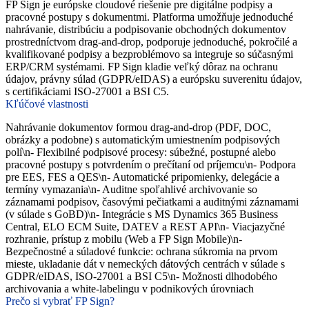
FP Sign je európske cloudové riešenie pre digitálne podpisy a
pracovné postupy s dokumentmi. Platforma umožňuje jednoduché
nahrávanie, distribúciu a podpisovanie obchodných dokumentov
prostredníctvom drag-and-drop, podporuje jednoduché, pokročilé a
kvalifikované podpisy a bezproblémovo sa integruje so súčasnými
ERP/CRM systémami. FP Sign kladie veľký dôraz na ochranu
údajov, právny súlad (GDPR/eIDAS) a európsku suverenitu údajov,
s certifikáciami ISO-27001 a BSI C5.
Kľúčové vlastnosti
Nahrávanie dokumentov formou drag-and-drop (PDF, DOC,
obrázky a podobne) s automatickým umiestnením podpisových
polí\n- Flexibilné podpisové procesy: súbežné, postupné alebo
pracovné postupy s potvrdením o prečítaní od príjemcu\n- Podpora
pre EES, FES a QES\n- Automatické pripomienky, delegácie a
termíny vymazania\n- Auditne spoľahlivé archivovanie so
záznamami podpisov, časovými pečiatkami a auditnými záznamami
(v súlade s GoBD)\n- Integrácie s MS Dynamics 365 Business
Central, ELO ECM Suite, DATEV a REST API\n- Viacjazyčné
rozhranie, prístup z mobilu (Web a FP Sign Mobile)\n-
Bezpečnostné a súladové funkcie: ochrana súkromia na prvom
mieste, ukladanie dát v nemeckých dátových centrách v súlade s
GDPR/eIDAS, ISO-27001 a BSI C5\n- Možnosti dlhodobého
archivovania a white-labelingu v podnikových úrovniach
Prečo si vybrať FP Sign?