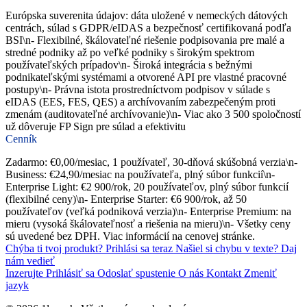
Európska suverenita údajov: dáta uložené v nemeckých dátových
centrách, súlad s GDPR/eIDAS a bezpečnosť certifikovaná podľa
BSI\n- Flexibilné, škálovateľné riešenie podpisovania pre malé a
stredné podniky až po veľké podniky s širokým spektrom
používateľských prípadov\n- Široká integrácia s bežnými
podnikateľskými systémami a otvorené API pre vlastné pracovné
postupy\n- Právna istota prostredníctvom podpisov v súlade s
eIDAS (EES, FES, QES) a archívovaním zabezpečeným proti
zmenám (auditovateľné archívovanie)\n- Viac ako 3 500 spoločností
už dôveruje FP Sign pre súlad a efektivitu
Cenník
Zadarmo: €0,00/mesiac, 1 používateľ, 30-dňová skúšobná verzia\n-
Business: €24,90/mesiac na používateľa, plný súbor funkcií\n-
Enterprise Light: €2 900/rok, 20 používateľov, plný súbor funkcií
(flexibilné ceny)\n- Enterprise Starter: €6 900/rok, až 50
používateľov (veľká podniková verzia)\n- Enterprise Premium: na
mieru (vysoká škálovateľnosť a riešenia na mieru)\n- Všetky ceny
sú uvedené bez DPH. Viac informácií na cenovej stránke.
Chýba ti tvoj produkt?
Prihlási sa teraz
Našiel si chybu v texte?
Daj
nám vedieť
Inzerujte
Prihlásiť sa
Odoslať spustenie
O nás
Kontakt
Zmeniť
jazyk