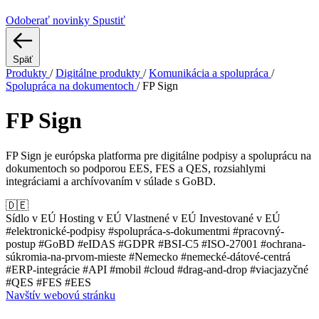
Odoberať novinky
Spustiť
Späť
Produkty
/
Digitálne produkty
/
Komunikácia a spolupráca
/
Spolupráca na dokumentoch
/
FP Sign
FP Sign
FP Sign je európska platforma pre digitálne podpisy a spoluprácu na
dokumentoch so podporou EES, FES a QES, rozsiahlymi
integráciami a archívovaním v súlade s GoBD.
🇩🇪
Sídlo v EÚ
Hosting v EÚ
Vlastnené v EÚ
Investované v EÚ
#elektronické-podpisy
#spolupráca-s-dokumentmi
#pracovný-
postup
#GoBD
#eIDAS
#GDPR
#BSI-C5
#ISO-27001
#ochrana-
súkromia-na-prvom-mieste
#Nemecko
#nemecké-dátové-centrá
#ERP-integrácie
#API
#mobil
#cloud
#drag-and-drop
#viacjazyčné
#QES
#FES
#EES
Navštív webovú stránku