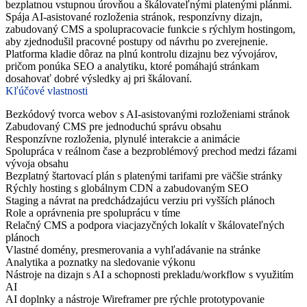
bezplatnou vstupnou úrovňou a škálovateľnými platenými plánmi.
Spája AI-asistované rozloženia stránok, responzívny dizajn,
zabudovaný CMS a spolupracovacie funkcie s rýchlym hostingom,
aby zjednodušil pracovné postupy od návrhu po zverejnenie.
Platforma kladie dôraz na plnú kontrolu dizajnu bez vývojárov,
pričom ponúka SEO a analytiku, ktoré pomáhajú stránkam
dosahovať dobré výsledky aj pri škálovaní.
Kľúčové vlastnosti
Bezkódový tvorca webov s AI-asistovanými rozloženiami stránok
Zabudovaný CMS pre jednoduchú správu obsahu
Responzívne rozloženia, plynulé interakcie a animácie
Spolupráca v reálnom čase a bezproblémový prechod medzi fázami
vývoja obsahu
Bezplatný štartovací plán s platenými tarifami pre väčšie stránky
Rýchly hosting s globálnym CDN a zabudovaným SEO
Staging a návrat na predchádzajúcu verziu pri vyšších plánoch
Role a oprávnenia pre spoluprácu v tíme
Relačný CMS a podpora viacjazyčných lokalít v škálovateľných
plánoch
Vlastné domény, presmerovania a vyhľadávanie na stránke
Analytika a poznatky na sledovanie výkonu
Nástroje na dizajn s AI a schopnosti prekladu/workflow s využitím
AI
AI doplnky a nástroje Wireframer pre rýchle prototypovanie