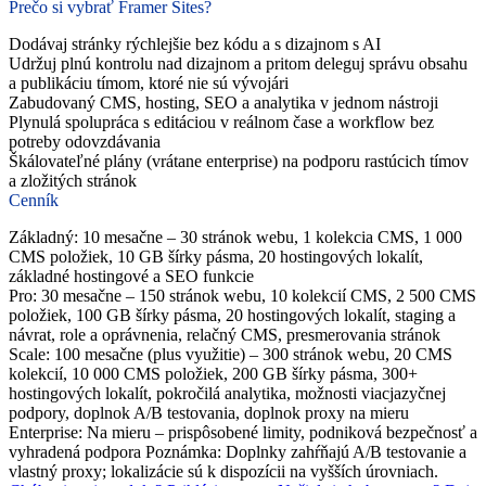
Prečo si vybrať Framer Sites?
Dodávaj stránky rýchlejšie bez kódu a s dizajnom s AI
Udržuj plnú kontrolu nad dizajnom a pritom deleguj správu obsahu
a publikáciu tímom, ktoré nie sú vývojári
Zabudovaný CMS, hosting, SEO a analytika v jednom nástroji
Plynulá spolupráca s editáciou v reálnom čase a workflow bez
potreby odovzdávania
Škálovateľné plány (vrátane enterprise) na podporu rastúcich tímov
a zložitých stránok
Cenník
Základný: 10 mesačne – 30 stránok webu, 1 kolekcia CMS, 1 000
CMS položiek, 10 GB šírky pásma, 20 hostingových lokalít,
základné hostingové a SEO funkcie
Pro: 30 mesačne – 150 stránok webu, 10 kolekcií CMS, 2 500 CMS
položiek, 100 GB šírky pásma, 20 hostingových lokalít, staging a
návrat, role a oprávnenia, relačný CMS, presmerovania stránok
Scale: 100 mesačne (plus využitie) – 300 stránok webu, 20 CMS
kolekcií, 10 000 CMS položiek, 200 GB šírky pásma, 300+
hostingových lokalít, pokročilá analytika, možnosti viacjazyčnej
podpory, doplnok A/B testovania, doplnok proxy na mieru
Enterprise: Na mieru – prispôsobené limity, podniková bezpečnosť a
vyhradená podpora Poznámka: Doplnky zahŕňajú A/B testovanie a
vlastný proxy; lokalizácie sú k dispozícii na vyšších úrovniach.