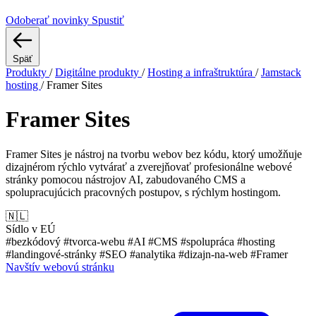
Odoberať novinky
Spustiť
Späť
Produkty
/
Digitálne produkty
/
Hosting a infraštruktúra
/
Jamstack
hosting
/
Framer Sites
Framer Sites
Framer Sites je nástroj na tvorbu webov bez kódu, ktorý umožňuje
dizajnérom rýchlo vytvárať a zverejňovať profesionálne webové
stránky pomocou nástrojov AI, zabudovaného CMS a
spolupracujúcich pracovných postupov, s rýchlym hostingom.
🇳🇱
Sídlo v EÚ
#bezkódový
#tvorca-webu
#AI
#CMS
#spolupráca
#hosting
#landingové-stránky
#SEO
#analytika
#dizajn-na-web
#Framer
Navštív webovú stránku