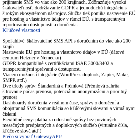
prijímanie SMS vo viac ako 200 krajinách. Zdôrazňuje vysokú
škálovateľnosť, dodržiavanie GDPR a jednoduchú integráciu s
širokým ekosystémom nástrojov. Služba tiež ponúka nastavenie EÚ
pre hosting a vlastníctvo údajov v rámci EÚ, s transparentným
reportovaním dostupnosti a doručenia.
Kľúčové vlastnosti
Spoľahlivé, škálovateľné SMS API s doručením do viac ako 200
krajín
Nastavenie EU pre hosting a vlastníctvo údajov v EÚ (dátové
centrum Hetzner v Nemecku)
GDPR-kompatibilné s certifikáciami ISAE 3000/3402 a
transparentnými správami o dostupnosti
Viacero možností integrácie (WordPress doplnok, Zapier, Make,
SMPP, atď.)
Dve triedy správ: Štandardná a Prémiová (Prémiová zahŕňa
šifrovanie počas prenosu, potenciálnu anonymizáciu a prioritný
prenos)
Dashboardy doručenia v reálnom čase, správy o doručení a
obojstranná SMS komunikácia so kľúčovými slovami a virtuálnymi
číslami
Flexibilné ceny: platba za odoslané správy bez povinných
mesačných predplatných a doplnkových služieb (virtuálne čísla,
kľúčové slová atď.)
Prečo si vybrať GatewayAPI?