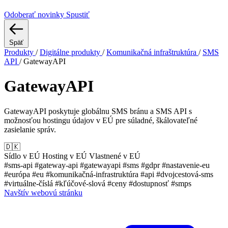
Odoberať novinky
Spustiť
Späť
Produkty
/
Digitálne produkty
/
Komunikačná infraštruktúra
/
SMS
API
/
GatewayAPI
GatewayAPI
GatewayAPI poskytuje globálnu SMS bránu a SMS API s
možnosťou hostingu údajov v EÚ pre súladné, škálovateľné
zasielanie správ.
🇩🇰
Sídlo v EÚ
Hosting v EÚ
Vlastnené v EÚ
#sms-api
#gateway-api
#gatewayapi
#sms
#gdpr
#nastavenie-eu
#európa
#eu
#komunikačná-infrastruktúra
#api
#dvojcestová-sms
#virtuálne-číslá
#kľúčové-slová
#ceny
#dostupnosť
#smps
Navštív webovú stránku