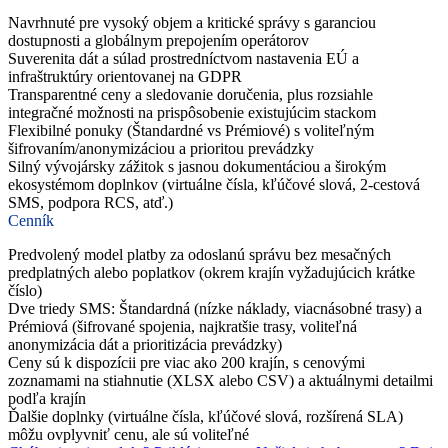
Navrhnuté pre vysoký objem a kritické správy s garanciou
dostupnosti a globálnym prepojením operátorov
Suverenita dát a súlad prostredníctvom nastavenia EÚ a
infraštruktúry orientovanej na GDPR
Transparentné ceny a sledovanie doručenia, plus rozsiahle
integračné možnosti na prispôsobenie existujúcim stackom
Flexibilné ponuky (Štandardné vs Prémiové) s voliteľným
šifrovaním/anonymizáciou a prioritou prevádzky
Silný vývojársky zážitok s jasnou dokumentáciou a širokým
ekosystémom doplnkov (virtuálne čísla, kľúčové slová, 2-cestová
SMS, podpora RCS, atď.)
Cenník
Predvolený model platby za odoslanú správu bez mesačných
predplatných alebo poplatkov (okrem krajín vyžadujúcich krátke
číslo)
Dve triedy SMS: Štandardná (nízke náklady, viacnásobné trasy) a
Prémiová (šifrované spojenia, najkratšie trasy, voliteľná
anonymizácia dát a prioritizácia prevádzky)
Ceny sú k dispozícii pre viac ako 200 krajín, s cenovými
zoznamami na stiahnutie (XLSX alebo CSV) a aktuálnymi detailmi
podľa krajín
Ďalšie doplnky (virtuálne čísla, kľúčové slová, rozšírená SLA)
môžu ovplyvniť cenu, ale sú voliteľné