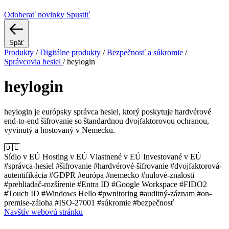
Odoberať novinky
Spustiť
Späť
Produkty
/
Digitálne produkty
/
Bezpečnosť a súkromie
/
Správcovia hesiel
/
heylogin
heylogin
heylogin je európsky správca hesiel, ktorý poskytuje hardvérové
end-to-end šifrovanie so štandardnou dvojfaktorovou ochranou,
vyvinutý a hostovaný v Nemecku.
🇩🇪
Sídlo v EÚ
Hosting v EÚ
Vlastnené v EÚ
Investované v EÚ
#správca-hesiel
#šifrovanie
#hardvérové-šifrovanie
#dvojfaktorová-
autentifikácia
#GDPR
#európa
#nemecko
#nulové-znalosti
#prehliadač-rozšírenie
#Entra ID
#Google Workspace
#FIDO2
#Touch ID
#Windows Hello
#pwnitoring
#auditný-záznam
#on-
premise-záloha
#ISO-27001
#súkromie
#bezpečnosť
Navštív webovú stránku