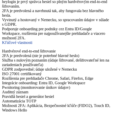
heylogin je prvý správca hesiel so plným hardvérovým end-to-end
šifrovaním.
2FA je predvolená a navrhnutá tak, aby fungovala bez hlavného
hesla.
Vyvinutý a hostovaný v Nemecku, so spracovaním údajov v súlade
s GDPR.
Podporuje onboarding pre podniky cez Entra ID/Google
Workspace, rozšírenia pre najpoužívanejšie prehliadače a viacero
možností 2FA.
Kľúčové vlastnosti
Hardvérové end-to-end šifrovanie
2FA je predvolená (nie je potrebné hlavné heslo)
Služba s nulovým poznaním (údaje šifrované, dešifrovateľné len na
zariadeniach používateľa)
GDPR zodpovedné; údaje uložené v Nemecku
ISO 27001 certifikovaný
Rozšírenia pre prehliadače Chrome, Safari, Firefox, Edge
Integrácie onboarding: Entra ID, Google Workspace
Pwnitoring (monitorovanie únikov údajov)
Auditný záznam
Pravidlá hesiel a generátor hesiel
Automatizácia TOTP
Možnosti 2FA: Aplikácia, Bezpečnostné kľúče (FIDO2), Touch ID,
Windows Hello