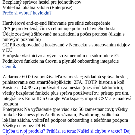
Bezplatný správca hesiel pre jednotlivcov
Voliteľná lokálna záloha (Enterprise)
Prečo si vybrať heylogin?
Hardvérové end-to-end šifrovanie pre silné zabezpečenie
2FA je predvolená, čím sa eliminuje potreba hlavného hesla
Údaje zostávajú šifrované na zariadení a počas prenosu (dizajn s
nulovým poznaním)
GDPR-zodpovedné a hostované v Nemecku s spracovaním údajov
v EÚ
Európske vlastníctvo a vývoj so zameraním na súkromie v EÚ
Podnikové funkcie na úrovni a plynulé onboarding integrácie
Cenník
Zadarmo: €0.00 za používateľa za mesiac; základná správa hesiel,
prihlasovanie cez smartfón/aplikáciu, 2FA, TOTP, história a koš
Business: €4.99 za používateľa za mesiac (mesačné fakturácie);
všetky bezplatné funkcie plus správa používateľov, prístup pre tím,
integrácie s Entra ID a Google Workspace, import CSV a e-mailová
podpora
Enterprise: Na vyžiadanie (pre viac ako 50 zamestnancov); všetky
funkcie Business plus Auditný záznam, Pwnitoring, voliteľná
lokálna záloha, voliteľná podpora onboarding a telefónna podpora
Všetky ceny bez DPH.
Chýba ti tvoj produkt?
Prihlási sa teraz
Našiel si chybu v texte?
Daj