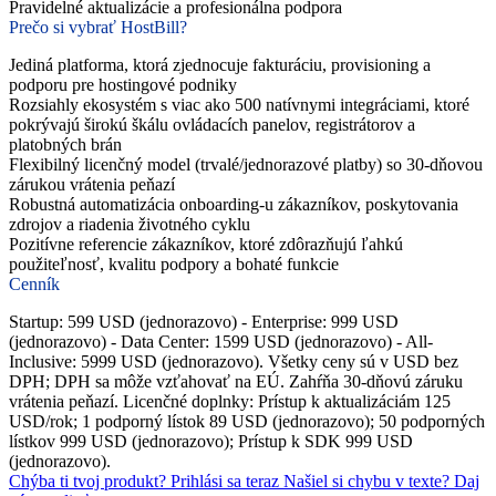
Pravidelné aktualizácie a profesionálna podpora
Prečo si vybrať HostBill?
Jediná platforma, ktorá zjednocuje fakturáciu, provisioning a
podporu pre hostingové podniky
Rozsiahly ekosystém s viac ako 500 natívnymi integráciami, ktoré
pokrývajú širokú škálu ovládacích panelov, registrátorov a
platobných brán
Flexibilný licenčný model (trvalé/jednorazové platby) so 30-dňovou
zárukou vrátenia peňazí
Robustná automatizácia onboarding-u zákazníkov, poskytovania
zdrojov a riadenia životného cyklu
Pozitívne referencie zákazníkov, ktoré zdôrazňujú ľahkú
použiteľnosť, kvalitu podpory a bohaté funkcie
Cenník
Startup: 599 USD (jednorazovo) - Enterprise: 999 USD
(jednorazovo) - Data Center: 1599 USD (jednorazovo) - All-
Inclusive: 5999 USD (jednorazovo). Všetky ceny sú v USD bez
DPH; DPH sa môže vzťahovať na EÚ. Zahŕňa 30-dňovú záruku
vrátenia peňazí. Licenčné doplnky: Prístup k aktualizáciám 125
USD/rok; 1 podporný lístok 89 USD (jednorazovo); 50 podporných
lístkov 999 USD (jednorazovo); Prístup k SDK 999 USD
(jednorazovo).
Chýba ti tvoj produkt?
Prihlási sa teraz
Našiel si chybu v texte?
Daj