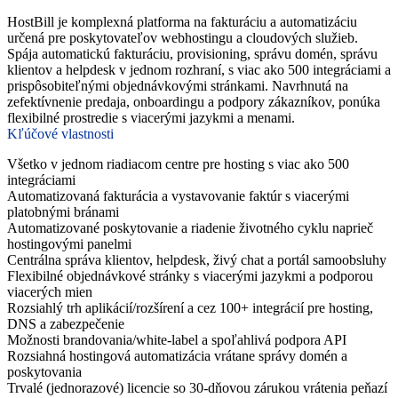
HostBill je komplexná platforma na fakturáciu a automatizáciu
určená pre poskytovateľov webhostingu a cloudových služieb.
Spája automatickú fakturáciu, provisioning, správu domén, správu
klientov a helpdesk v jednom rozhraní, s viac ako 500 integráciami a
prispôsobiteľnými objednávkovými stránkami. Navrhnutá na
zefektívnenie predaja, onboardingu a podpory zákazníkov, ponúka
flexibilné prostredie s viacerými jazykmi a menami.
Kľúčové vlastnosti
Všetko v jednom riadiacom centre pre hosting s viac ako 500
integráciami
Automatizovaná fakturácia a vystavovanie faktúr s viacerými
platobnými bránami
Automatizované poskytovanie a riadenie životného cyklu naprieč
hostingovými panelmi
Centrálna správa klientov, helpdesk, živý chat a portál samoobsluhy
Flexibilné objednávkové stránky s viacerými jazykmi a podporou
viacerých mien
Rozsiahlý trh aplikácií/rozšírení a cez 100+ integrácií pre hosting,
DNS a zabezpečenie
Možnosti brandovania/white-label a spoľahlivá podpora API
Rozsiahná hostingová automatizácia vrátane správy domén a
poskytovania
Trvalé (jednorazové) licencie so 30-dňovou zárukou vrátenia peňazí