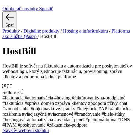
Odoberať novinky
Spustiť
Späť
Produkty
/
Digitálne produkty
/
Hosting a infraštruktúra
/
Platforma
ako služba (PaaS)
/
HostBill
HostBill
HostBill je softvér na fakturáciu a automatizáciu pre poskytovateľov
webhostingu, ktorý zjednocuje fakturáciu, provisioning, správu
klientov a podporu na jednej platforme.
🇵🇱
Sídlo v EÚ
#fakturácia
#automatizácia
#hosting
#faktúrovanie-na-predplatné
#fakturácia
#správa-domén
#správa-klientov
#podpora
#živý-chat
#samoobsluha
#objednávkové-stránky
#integrácie
#API
#aplikácie-
rozšírenia
#viacjazyčné
#viacmenové
#brandovanie
#biele-štítky
#hostingová-automatizácia
#ovládací-panel
#platobná-brána
#DNS
#IPAM
#poskytovanie
#zákaznícka-podpora
Navštív webovú stránku