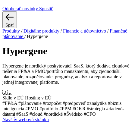
Odoberať novinky
Spustiť
Späť
Produkty
/
Digitálne produkty
/
Financie a účtovníctvo
/
Finančné
plánovanie
/
Hypergene
Hypergene
Hypergene je nordický poskytovateľ SaaS, ktorý dodáva cloudové
riešenia FP&A a PMO/portfólio manažmentu, aby zjednodušil
plánovanie, rozpočtovanie, prognózy, analýzu a reportovanie v
jednej integrovanej platforme.
🇸🇪
Sídlo v EÚ
Hosting v EÚ
#FP&A
#plánovanie
#rozpočet
#predpoveď
#analytika
#biznis-
inteligencia
#PMO
#portfólio
#PPM
#OKR
#stratégia
#riadené-
dátami
#SaaS
#cloud
#nordické
#Švédsko
#CFO
Navštív webovú stránku