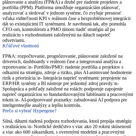
plánovanie a analýzu (FP&A) a druhé pre riadenie projektov a
portfólia (PPM). Platforma umožňuje organizáciám plánovať,
analyzovať a sledovať v jednom systéme, čo zvyšuje presnosť
vďaka viditeľnosti KPI v reálnom čase a bezproblémovej integrácii
dát so existujúcimi IT systémami. Je navrhnutá tak, aby pomohla
CFO-om, kontrolórom a PMO tímom riadiť stratégiu až po
realizáciu s rozhodnutiami založenými na dátach naprieč
odvetviami.
Kľúčové vlastnosti
FP&A: rozpočtovanie, prognózovanie, plánovanie založené na
driveroch, dashboardy v reálnom čase a integrovaná analýza a
reportovanie.\n- Portfólio/PMO: riadenie portfólia a projektov s
odkazmi na stratégiu, zdroje a riziko, plus AI-asistované hodnotenie
rizík a priorizácia.\n- Integrácia naprieč systémami: prepojenie na
ERP/HR systémy a BI nástroje pre jednotný zdroj pravdy.\n-
Spolupráca a pohľady založené na rolách: podporuje zapojenie
naprieč organizáciou so štandardizovanými šablónami a pracovnými
tokmi.\n- AI-podporované poznatky: zabudovaná AI podpora pre
inteligentnejšie analýzy a lepšiu kontrolu.
Prečo si vybrať Hypergene?
Silná, dátami riadená podpora rozhodovania, ktorá prepája stratégiu
s realizáciou.\n- Nordické dedičstvo s viac ako 20 rokmi skúseností
a viac ako 600 zákazníkmi, s overenými modelmi a pracovnými