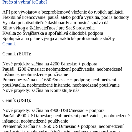
Prečo si vybrať icCube?
API pre vývojárov a bezproblémové vloženie do tvojich aplikácií
Flexibilné licencovanie: paušál alebo podľa využitia, podľa hodnoty
Vysoko prispôsobiteľné dashboardy a robustná správa dát
Silný výkon a škálovateľnosť pre SaaS prostredia
Kvalita zo Švajčiarska a spoľahlivá dlhodobá podpora
Spolupráca na pláne vývoja a praktické profesionálne služby
Cenník
Cenník (EUR):
Nové projekty: začína na 4200 €/mesiac + podpora
Paušál: 4200 €/mesiac; neobmedzení používatelia, neobmedzené
inštancie, neobmedzené používanie
Premenné: začína na 1650 €/mesiac + podpora; neobmedzení
používatelia, neobmedzené inštancie, neobmedzené používanie
Nové projekty: začína na Kontaktujte nás
Cenník (USD):
Nové projekty: začína na 4900 USD/mesiac + podpora
Paušál: 4900 USD/mesiac; neobmedzení používatelia, neobmedzené
inštancie, neobmedzené používanie
Premenné: začína na 1950 USD/mesiac + podpora; neobmedzení
používatelia, neobmedzené inštancie, neobmedzené používanie