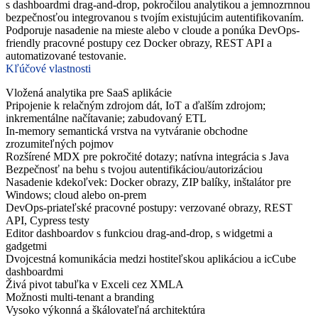
s dashboardmi drag-and-drop, pokročilou analytikou a jemnozrnnou
bezpečnosťou integrovanou s tvojím existujúcim autentifikovaním.
Podporuje nasadenie na mieste alebo v cloude a ponúka DevOps-
friendly pracovné postupy cez Docker obrazy, REST API a
automatizované testovanie.
Kľúčové vlastnosti
Vložená analytika pre SaaS aplikácie
Pripojenie k relačným zdrojom dát, IoT a ďalším zdrojom;
inkrementálne načítavanie; zabudovaný ETL
In-memory semantická vrstva na vytváranie obchodne
zrozumiteľných pojmov
Rozšírené MDX pre pokročité dotazy; natívna integrácia s Java
Bezpečnosť na behu s tvojou autentifikáciou/autorizáciou
Nasadenie kdekoľvek: Docker obrazy, ZIP balíky, inštalátor pre
Windows; cloud alebo on-prem
DevOps‑priateľské pracovné postupy: verzované obrazy, REST
API, Cypress testy
Editor dashboardov s funkciou drag-and-drop, s widgetmi a
gadgetmi
Dvojcestná komunikácia medzi hostiteľskou aplikáciou a icCube
dashboardmi
Živá pivot tabuľka v Exceli cez XMLA
Možnosti multi‑tenant a branding
Vysoko výkonná a škálovateľná architektúra