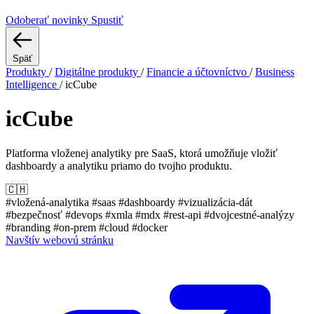
Odoberať novinky
Spustiť
Späť
Produkty
/
Digitálne produkty
/
Financie a účtovníctvo
/
Business
Intelligence
/
icCube
icCube
Platforma vloženej analytiky pre SaaS, ktorá umožňuje vložiť
dashboardy a analytiku priamo do tvojho produktu.
🇨🇭
#vložená-analytika
#saas
#dashboardy
#vizualizácia-dát
#bezpečnosť
#devops
#xmla
#mdx
#rest-api
#dvojcestné-analýzy
#branding
#on-prem
#cloud
#docker
Navštív webovú stránku