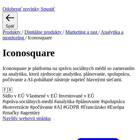
Odoberať novinky
Spustiť
Späť
Produkty
/
Digitálne produkty
/
Marketing a rast
/
Analytika a
monitoring
/
Iconosquare
Iconosquare
Iconosquare je platforma na správu sociálnych médií so zameraním
na analytiku, ktorá zjednocuje analytiku, plánovanie, spoluprácu,
počúvanie a AI-poháňané nástroje naprieč hlavnými sieťami.
🇫🇷
Sídlo v EÚ
Vlastnené v EÚ
Investované v EÚ
#správa-sociálnych-medií
#analytika
#plánovanie
#spolupráca
#konverzácie
#počúvanie
#AI
#GDPR
#Francúzsko
#Európa
#značky
#agentúry
Navštív webovú stránku