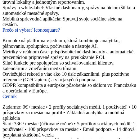
úrovni lokality a jednotným reportovaním.
Správy a white-label: Vlastné dashboardy, správy na bielom štítku a
automatické mesačné správy.
Mobilná sprievodná aplikácia: Spravuj svoje sociálne siete na
cestách.
Prečo si vybrať Iconosquare?
Komplexná platforma v jednom, ktorá kombinuje analytiku,
plánovanie, spoluprácu, počúvanie a nástroje AI.
Metriky v reálnom čase, prispôsobiteľné dashboardy a automatické,
prezentáciou pripravené správy na preukázanie ROI.
Silné funkcie pre spoluprácu so schvaľovaniami klientov,
kalendármi a zdieľaním medzi tímami.
Osviežujúci rekord s viac ako 10 tisíc zákazníkmi, plus pozitívne
referencie (G2/Capterra) a viacjazyčná podpora.
GDPR kompatibilita a európske pôsobenie so sídlom vo Francúzsku
a operáciami v Európe.
Cenník
Zadarmo: 0€ / mesiac • 2 profily sociálnych médií, 1 používateľ • 10
príspevkov za mesiac na profil • Základná analytika a mobilná
aplikácia
Štart: 33€ / mesiac (účtované ročne) • 5 profilov sociálnych médií, 1
používateľ • 100 príspevkov za mesiac • Email podpora • 14-dňová
bezplatná skúšobná verzia