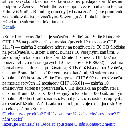
silným záväzkom k ochrane súkromia a bez predaja dát\n- Miestnu
podporu v Ženeve a Winterthure, dostupnú cez e-mail alebo telefón
7 dní v týždni\n- Branding domény (Vlastná značka) pre ponorenie
zákazníkov do tvojej značky\n- Sovereign AI funkcie, ktoré
rešpektujú súkromie a lokalitu dát
Cenník
kSuite Pro – ceny (kChat je súčasťou kSuite):\n- kSuite Standard:
CHF 1.76 na používateľa za mesiac (prvých 12 mesiacov CHF
21.17) — zahŕňa 2 emailové adresy na používateľa, 50 GB úložiska
na používateľa, Custom Brand, kChat s 10 verejnými kanálmi, 5
súkromnými kanálmi, 5 hostí.\n- kSuite Business: CHF 3.67 na
používateľa za mesiac (prvých 12 mesiacov CHF 88.02) — zahŕňa
5 emailových adries na používateľa, 3 TB úložiska na používateľa,
Custom Brand, kChat s 100 verejnými kanálmi, 50 súkromnými
kanálmi, 100 hostí.\n- kSuite Enterprise: CHF 6.92 na používateľa
za mesiac (prvých 12 mesiacov CHF 166.01) — zahŕňa 10
emailových adries na používateľa, 6 TB úložiska na používateľa,
Custom Brand, kChat s 1000 verejnými kanálmi, 1000 súkromnými
kanálmi, 200 hostí.\nPoznámka: kChat je v súčasnosti dostupný iba
ako súčasť kSuite. Začni zadarmo a migruj svoje existujúce služby
do ekosystému kSuite.
Chýba ti tvoj produkt?
Prihlási sa teraz
Našiel si chybu v texte?
Daj
nám vedieť
Inzerujte
Prihlásiť sa
Odoslať spustenie
O nás
Kontakt
Zmeniť