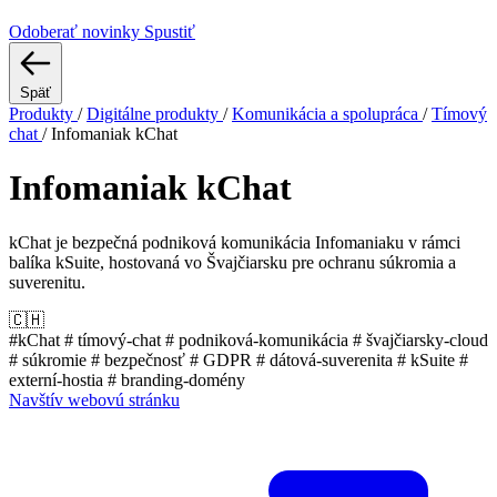
Odoberať novinky
Spustiť
Späť
Produkty
/
Digitálne produkty
/
Komunikácia a spolupráca
/
Tímový
chat
/
Infomaniak kChat
Infomaniak kChat
kChat je bezpečná podniková komunikácia Infomaniaku v rámci
balíka kSuite, hostovaná vo Švajčiarsku pre ochranu súkromia a
suverenitu.
🇨🇭
#kChat
# tímový-chat
# podniková-komunikácia
# švajčiarsky-cloud
# súkromie
# bezpečnosť
# GDPR
# dátová-suverenita
# kSuite
#
externí-hostia
# branding-domény
Navštív webovú stránku