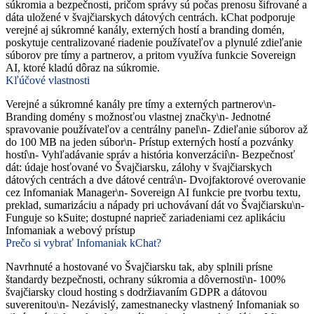
súkromia a bezpečnosti, pričom správy sú počas prenosu šifrované a
dáta uložené v švajčiarskych dátových centrách. kChat podporuje
verejné aj súkromné kanály, externých hostí a branding domén,
poskytuje centralizované riadenie používateľov a plynulé zdieľanie
súborov pre tímy a partnerov, a pritom využíva funkcie Sovereign
AI, ktoré kladú dôraz na súkromie.
Kľúčové vlastnosti
Verejné a súkromné kanály pre tímy a externých partnerov\n-
Branding domény s možnosťou vlastnej značky\n- Jednotné
spravovanie používateľov a centrálny panel\n- Zdieľanie súborov až
do 100 MB na jeden súbor\n- Prístup externých hostí a pozvánky
hostí\n- Vyhľadávanie správ a história konverzácií\n- Bezpečnosť
dát: údaje hosťované vo Švajčiarsku, zálohy v švajčiarskych
dátových centrách a dve dátové centrá\n- Dvojfaktorové overovanie
cez Infomaniak Manager\n- Sovereign AI funkcie pre tvorbu textu,
preklad, sumarizáciu a nápady pri uchovávaní dát vo Švajčiarsku\n-
Funguje so kSuite; dostupné naprieč zariadeniami cez aplikáciu
Infomaniak a webový prístup
Prečo si vybrať Infomaniak kChat?
Navrhnuté a hostované vo Švajčiarsku tak, aby splnili prísne
štandardy bezpečnosti, ochrany súkromia a dôvernosti\n- 100%
švajčiarsky cloud hosting s dodržiavaním GDPR a dátovou
suverenitou\n- Nezávislý, zamestnanecky vlastnený Infomaniak so