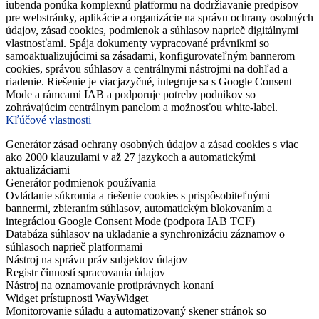
iubenda ponúka komplexnú platformu na dodržiavanie predpisov
pre webstránky, aplikácie a organizácie na správu ochrany osobných
údajov, zásad cookies, podmienok a súhlasov naprieč digitálnymi
vlastnosťami. Spája dokumenty vypracované právnikmi so
samoaktualizujúcimi sa zásadami, konfigurovateľným bannerom
cookies, správou súhlasov a centrálnymi nástrojmi na dohľad a
riadenie. Riešenie je viacjazyčné, integruje sa s Google Consent
Mode a rámcami IAB a podporuje potreby podnikov so
zohrávajúcim centrálnym panelom a možnosťou white-label.
Kľúčové vlastnosti
Generátor zásad ochrany osobných údajov a zásad cookies s viac
ako 2000 klauzulami v až 27 jazykoch a automatickými
aktualizáciami
Generátor podmienok používania
Ovládanie súkromia a riešenie cookies s prispôsobiteľnými
bannermi, zbieraním súhlasov, automatickým blokovaním a
integráciou Google Consent Mode (podpora IAB TCF)
Databáza súhlasov na ukladanie a synchronizáciu záznamov o
súhlasoch naprieč platformami
Nástroj na správu práv subjektov údajov
Registr činností spracovania údajov
Nástroj na oznamovanie protiprávnych konaní
Widget prístupnosti WayWidget
Monitorovanie súladu a automatizovaný skener stránok so