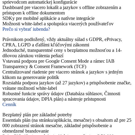
sprievodcom automatickej konfigurácie
Dashboard pre viacero lokalít a jazykov s offline zobrazením a
prístupom k offline dokumentom
SDKy pre mobilné aplikácie a natívne integrácie
Možnosti white-label a spolupráca viacerých používateľov
Prečo si vybrať iubenda?
Právnikom podložený, vždy aktuálny súlad s GDPR, ePrivacy,
CPRA, LGPD a ďalšími kľúčovými zákonmi
Jednoduché, transparentné ceny s bezplatnou možnosťou a 14-
dňovou zárukou vrátenia peňazí
Vstavaná podpora pre Google Consent Mode a rámec IAB
Transparency & Consent Framework (TCF)
Centralizované riadenie pre viacero stránok a jazykov s jedným
klikom na generovanie politík
Rozsiahla podpora jazykov (až 27 jazykov) a prispôsobenie značke,
vrátane možností white-label
Robustné funkcie správy údajov (Databáza súhlasov, Činnosti
spracovania údajov, DPIA plán) a nástroje prístupnosti
Cenník
Bezplatný plán pre základné potreby
Essentials plán (na stránku/aplikáciu, mesačne) s obsahom až pre 25
000 zobrazení stránok mesačne, základné prispôsobenie a
obmedzené brandovanie