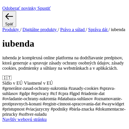
Odoberať novinky
Spustiť
Späť
Produkty
/
Digitálne produkty
/
Právo a súlad
/
Správa dát
/
iubenda
iubenda
iubenda je komplexná online platforma na dodržiavanie predpisov,
ktorá generuje a spravuje zásady ochrany osobných údajov, zásady
cookies, podmienky a súhlasy na webstránkach a v aplikáciách.
🇮🇹
Sídlo v EÚ
Vlastnené v EÚ
#generátor-zasad-ochrany-sukromia
#zasady-cookies
#sprava-
suhlasov
#gdpr
#eprivacy
#tcf
#cpra
#lgpd
#riadenie-dat
#ovladanie-ochrany-sukromia
#databaza-suhlasov
#oznamovanie-
protipravnych-konani
#registr-cinnost-spracovania-dat
#waywidget
#pristupnost
#viacjazycny
#podniky
#biela-znacka
#dokumentacne-
prirucky
#softver-suladu
Navštív webovú stránku