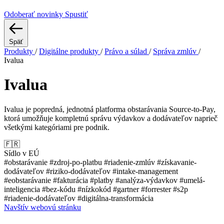
Odoberať novinky
Spustiť
Späť
Produkty
/
Digitálne produkty
/
Právo a súlad
/
Správa zmlúv
/
Ivalua
Ivalua
Ivalua je popredná, jednotná platforma obstarávania Source-to-Pay,
ktorá umožňuje kompletnú správu výdavkov a dodávateľov naprieč
všetkými kategóriami pre podnik.
🇫🇷
Sídlo v EÚ
#obstarávanie
#zdroj-po-platbu
#riadenie-zmlúv
#získavanie-
dodávateľov
#riziko-dodávateľov
#intake-management
#eobstarávanie
#fakturácia
#platby
#analýza-výdavkov
#umelá-
inteligencia
#bez-kódu
#nízkokód
#gartner
#forrester
#s2p
#riadenie-dodávateľov
#digitálna-transformácia
Navštív webovú stránku