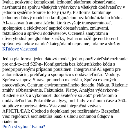
Ivalua poskytuje komplexnú, jednotnú platformu obstarávania
navrhnutú na správu všetkých výdavkov a všetkých dodávateľov v
jednom systéme Source-to-Pay (S2P). Platforma kombinuje
jednotný dátový model so konfiguráciou bez kódu/nízkeho kódu a
AI-asistovanú automatizáciu, ktorá zvyšuje transparentnosť,
spoluprácu a efektívnosť naprieč obstarávaním, zmluvami,
fakturáciou a správou dodávateľov. Ocenená analytikmi a
dôveryhodná pre globálne značky, Ivalua umožňuje end-to-end
správu výdavkov naprieč kategóriami nepriame, priame a služby.
Kľúčové vlastnosti
Jedna platforma, jeden dátový model, jedno používateľské rozhranie
pre end-to-end S2P\n- Konfigurácia bez kódu/nízkeho kódu s
predpripravenými prípadmi použitia\n- Integrované AI agenti pre
automatizáciu, prehľady a spoluprácu s dodávateľmi\n- Moduly:
Správa vstupov, Správa priameho materiálu, Správa externých
pracovníkov, Centrum environmentálneho dopadu, Nákup, Riadenie
zmlúv, eObstarávanie, Fakturácia, Platby, Analýza výdavkov\n-
Riadenie rizík a výkonnosti dodávateľov so 360° prehľadom o
dodávateľoch\n- Pokročilé analýzy, prehľady v reálnom čase a 360-
stupňové reportovanie\n- Vstavaná integračná vrstva s
API/ETL/EAI; Obchod s doplnkami pre rozšírenia\n- Bezpečná,
viac-regiónová architektúra SaaS s silnou ochranou údajov a
riadením
Prečo si vybrať Ivalua?