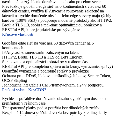
navrhnutá na zrýchlenie doručovania obsahu po celom svete.
Prevádzkuje globálnu edge sieť na 6 kontinentoch s viac než 60
dátových centier, využíva IP Anycast a routovanie založené na
latencii na rýchle doručenie obsahu. Jeho edge servery majú rýchly
hardvér (100% SSD) a podporujú moderné protokoly ako HTTP/2,
Brotli a TLS 1.3, spolu s real-time optimalizáciou obrázkov a
RESTful API, ktoré je priateľské pre vývojárov.
Kľúčové vlastnosti
Globálna edge sieť na viac než 60 dátových centier na 6
kontinentoch
IP Anycast so smerovaním založeným na latencii
HTTP/2, Brotli, TLS 1.3 a TLS od Let's Encrypt
Spracovanie a optimalizácia obrázkov v reálnom čase
RESTful API pre kompletnú správu účtu (zóny, vymazanie, správy)
Okamžité vymazanie a podrobné správy o prevádzke
Ochrana proti DDoS, blokovanie škodlivých botov, Secure Token,
OCSP Stapling
Jednoduchá integrácia s CMS/frameworkami a 24/7 podporou
Prečo si vybrať KeyCDN?
Rýchle a spoľahlivé doručovanie obsahu s globálnym dosahom a
prehľadom v reálnom čase
Transparentné platby podľa použitia bez dlhodobých zmlúv
Bezplatná 14-dňová skúšobná verzia bez potreby kreditnej karty