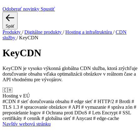
Odoberať novinky
Spustiť
Späť
Produkty
/
Digitálne produkty
/
Hosting a infraštruktúra
/
CDN
služby
/
KeyCDN
KeyCDN
KeyCDN je vysoko výkonná globálna CDN služba, ktorá zrýchľuje
doručovanie obsahu vďaka optimalizácii obrázkov v reálnom čase a
API vhodnému pre vývojárov.
🇨🇭
Hosting v EÚ
#CDN
# sieť doručovania obsahu
# edge sieť
# HTTP/2
# Brotli
#
TLS 1.3
# spracovanie obrázkov
# API
# vymazanie
# správa zón
#
preposielanie logov
# Ochrana proti DDoS
# Lets Encrypt
# SSL
certifikáty
# cenník
# globálna sieť
# Anycast
# edge-cache
Navštív webovú stránku