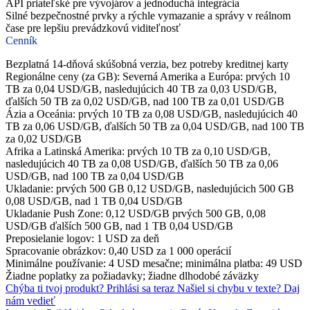
API priateľské pre vývojárov a jednoduchá integrácia
Silné bezpečnostné prvky a rýchle vymazanie a správy v reálnom
čase pre lepšiu prevádzkovú viditeľnosť
Cenník
Bezplatná 14-dňová skúšobná verzia, bez potreby kreditnej karty
Regionálne ceny (za GB): Severná Amerika a Európa: prvých 10
TB za 0,04 USD/GB, nasledujúcich 40 TB za 0,03 USD/GB,
ďalších 50 TB za 0,02 USD/GB, nad 100 TB za 0,01 USD/GB
Ázia a Oceánia: prvých 10 TB za 0,08 USD/GB, nasledujúcich 40
TB za 0,06 USD/GB, ďalších 50 TB za 0,04 USD/GB, nad 100 TB
za 0,02 USD/GB
Afrika a Latinská Amerika: prvých 10 TB za 0,10 USD/GB,
nasledujúcich 40 TB za 0,08 USD/GB, ďalších 50 TB za 0,06
USD/GB, nad 100 TB za 0,04 USD/GB
Ukladanie: prvých 500 GB 0,12 USD/GB, nasledujúcich 500 GB
0,08 USD/GB, nad 1 TB 0,04 USD/GB
Ukladanie Push Zone: 0,12 USD/GB prvých 500 GB, 0,08
USD/GB ďalších 500 GB, nad 1 TB 0,04 USD/GB
Preposielanie logov: 1 USD za deň
Spracovanie obrázkov: 0,40 USD za 1 000 operácií
Minimálne používanie: 4 USD mesačne; minimálna platba: 49 USD
Žiadne poplatky za požiadavky; žiadne dlhodobé záväzky
Chýba ti tvoj produkt?
Prihlási sa teraz
Našiel si chybu v texte?
Daj
nám vedieť