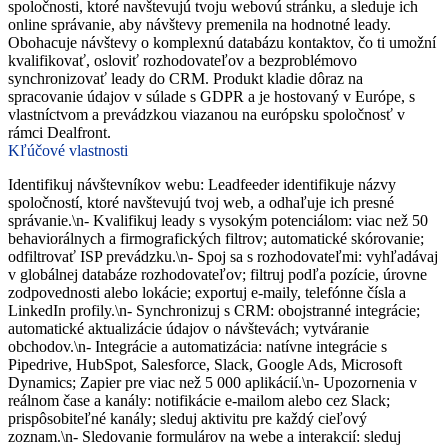
spoločnosti, ktoré navštevujú tvoju webovú stránku, a sleduje ich
online správanie, aby návštevy premenila na hodnotné leady.
Obohacuje návštevy o komplexnú databázu kontaktov, čo ti umožní
kvalifikovať, osloviť rozhodovateľov a bezproblémovo
synchronizovať leady do CRM. Produkt kladie dôraz na
spracovanie údajov v súlade s GDPR a je hostovaný v Európe, s
vlastníctvom a prevádzkou viazanou na európsku spoločnosť v
rámci Dealfront.
Kľúčové vlastnosti
Identifikuj návštevníkov webu: Leadfeeder identifikuje názvy
spoločností, ktoré navštevujú tvoj web, a odhaľuje ich presné
správanie.\n- Kvalifikuj leady s vysokým potenciálom: viac než 50
behaviorálnych a firmografických filtrov; automatické skórovanie;
odfiltrovať ISP prevádzku.\n- Spoj sa s rozhodovateľmi: vyhľadávaj
v globálnej databáze rozhodovateľov; filtruj podľa pozície, úrovne
zodpovednosti alebo lokácie; exportuj e-maily, telefónne čísla a
LinkedIn profily.\n- Synchronizuj s CRM: obojstranné integrácie;
automatické aktualizácie údajov o návštevách; vytváranie
obchodov.\n- Integrácie a automatizácia: natívne integrácie s
Pipedrive, HubSpot, Salesforce, Slack, Google Ads, Microsoft
Dynamics; Zapier pre viac než 5 000 aplikácií.\n- Upozornenia v
reálnom čase a kanály: notifikácie e-mailom alebo cez Slack;
prispôsobiteľné kanály; sleduj aktivitu pre každý cieľový
zoznam.\n- Sledovanie formulárov na webe a interakcií: sleduj