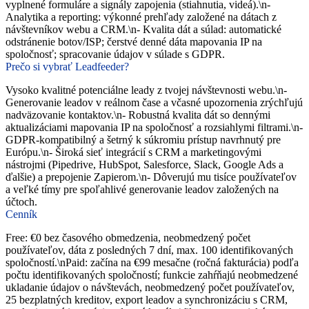
vyplnené formuláre a signály zapojenia (stiahnutia, videá).\n-
Analytika a reporting: výkonné prehľady založené na dátach z
návštevníkov webu a CRM.\n- Kvalita dát a súlad: automatické
odstránenie botov/ISP; čerstvé denné dáta mapovania IP na
spoločnosť; spracovanie údajov v súlade s GDPR.
Prečo si vybrať Leadfeeder?
Vysoko kvalitné potenciálne leady z tvojej návštevnosti webu.\n-
Generovanie leadov v reálnom čase a včasné upozornenia zrýchľujú
nadväzovanie kontaktov.\n- Robustná kvalita dát so dennými
aktualizáciami mapovania IP na spoločnosť a rozsiahlymi filtrami.\n-
GDPR-kompatibilný a šetrný k súkromiu prístup navrhnutý pre
Európu.\n- Široká sieť integrácií s CRM a marketingovými
nástrojmi (Pipedrive, HubSpot, Salesforce, Slack, Google Ads a
ďalšie) a prepojenie Zapierom.\n- Dôverujú mu tisíce používateľov
a veľké tímy pre spoľahlivé generovanie leadov založených na
účtoch.
Cenník
Free: €0 bez časového obmedzenia, neobmedzený počet
používateľov, dáta z posledných 7 dní, max. 100 identifikovaných
spoločností.\nPaid: začína na €99 mesačne (ročná fakturácia) podľa
počtu identifikovaných spoločností; funkcie zahŕňajú neobmedzené
ukladanie údajov o návštevách, neobmedzený počet používateľov,
25 bezplatných kreditov, export leadov a synchronizáciu s CRM,