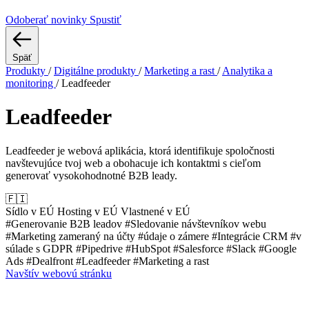
Odoberať novinky
Spustiť
Späť
Produkty
/
Digitálne produkty
/
Marketing a rast
/
Analytika a
monitoring
/
Leadfeeder
Leadfeeder
Leadfeeder je webová aplikácia, ktorá identifikuje spoločnosti
navštevujúce tvoj web a obohacuje ich kontaktmi s cieľom
generovať vysokohodnotné B2B leady.
🇫🇮
Sídlo v EÚ
Hosting v EÚ
Vlastnené v EÚ
#Generovanie B2B leadov
#Sledovanie návštevníkov webu
#Marketing zameraný na účty
#údaje o zámere
#Integrácie CRM
#v
súlade s GDPR
#Pipedrive
#HubSpot
#Salesforce
#Slack
#Google
Ads
#Dealfront
#Leadfeeder
#Marketing a rast
Navštív webovú stránku