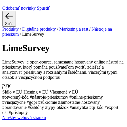
Odoberať novinky
Spustiť
Späť
Produkty
/
Digitálne produkty
/
Marketing a rast
/
Nástroje na
prieskum
/
LimeSurvey
LimeSurvey
LimeSurvey je open-source, samostatne hostovaný online nástroj na
prieskumy, ktorý pomáha používateľom tvoriť, zdieľať a
analyzovať prieskumy s rozsiahlymi šablónami, viacerými typmi
otázok a viacjazyčnou podporou.
🇩🇪
Sídlo v EÚ
Hosting v EÚ
Vlastnené v EÚ
#otvorený-kód
#nástroje-prieskumov
#online-prieskumy
#viacjazyčné
#gdpr
#súkromie
#samostatne-hostovaný
#brandovanie
#šablóny
#typy-otázok
#analytika
#qr-kód
#export-
dát
#prístupný
Navštív webovú stránku