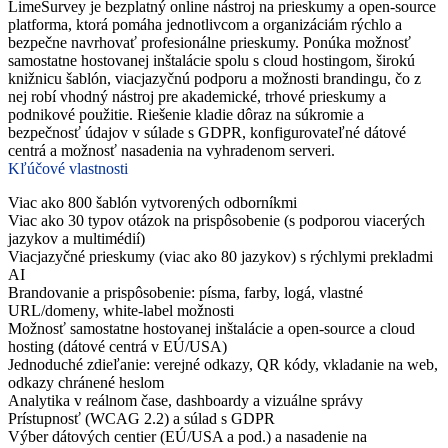
LimeSurvey je bezplatný online nástroj na prieskumy a open-source
platforma, ktorá pomáha jednotlivcom a organizáciám rýchlo a
bezpečne navrhovať profesionálne prieskumy. Ponúka možnosť
samostatne hostovanej inštalácie spolu s cloud hostingom, širokú
knižnicu šablón, viacjazyčnú podporu a možnosti brandingu, čo z
nej robí vhodný nástroj pre akademické, trhové prieskumy a
podnikové použitie. Riešenie kladie dôraz na súkromie a
bezpečnosť údajov v súlade s GDPR, konfigurovateľné dátové
centrá a možnosť nasadenia na vyhradenom serveri.
Kľúčové vlastnosti
Viac ako 800 šablón vytvorených odborníkmi
Viac ako 30 typov otázok na prispôsobenie (s podporou viacerých
jazykov a multimédií)
Viacjazyčné prieskumy (viac ako 80 jazykov) s rýchlymi prekladmi
AI
Brandovanie a prispôsobenie: písma, farby, logá, vlastné
URL/domeny, white-label možnosti
Možnosť samostatne hostovanej inštalácie a open-source a cloud
hosting (dátové centrá v EÚ/USA)
Jednoduché zdieľanie: verejné odkazy, QR kódy, vkladanie na web,
odkazy chránené heslom
Analytika v reálnom čase, dashboardy a vizuálne správy
Prístupnosť (WCAG 2.2) a súlad s GDPR
Výber dátových centier (EÚ/USA a pod.) a nasadenie na