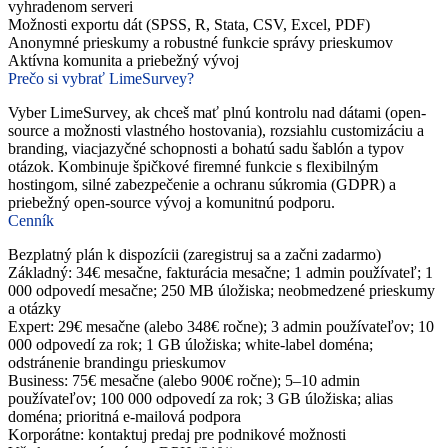
vyhradenom serveri
Možnosti exportu dát (SPSS, R, Stata, CSV, Excel, PDF)
Anonymné prieskumy a robustné funkcie správy prieskumov
Aktívna komunita a priebežný vývoj
Prečo si vybrať LimeSurvey?
Vyber LimeSurvey, ak chceš mať plnú kontrolu nad dátami (open-
source a možnosti vlastného hostovania), rozsiahlu customizáciu a
branding, viacjazyčné schopnosti a bohatú sadu šablón a typov
otázok. Kombinuje špičkové firemné funkcie s flexibilným
hostingom, silné zabezpečenie a ochranu súkromia (GDPR) a
priebežný open-source vývoj a komunitnú podporu.
Cenník
Bezplatný plán k dispozícii (zaregistruj sa a začni zadarmo)
Základný: 34€ mesačne, fakturácia mesačne; 1 admin používateľ; 1
000 odpovedí mesačne; 250 MB úložiska; neobmedzené prieskumy
a otázky
Expert: 29€ mesačne (alebo 348€ ročne); 3 admin používateľov; 10
000 odpovedí za rok; 1 GB úložiska; white-label doména;
odstránenie brandingu prieskumov
Business: 75€ mesačne (alebo 900€ ročne); 5–10 admin
používateľov; 100 000 odpovedí za rok; 3 GB úložiska; alias
doména; prioritná e-mailová podpora
Korporátne: kontaktuj predaj pre podnikové možnosti