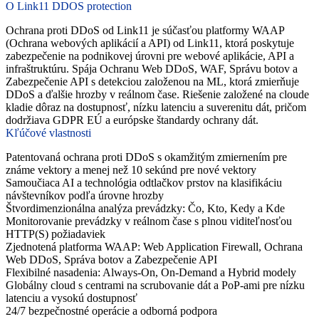
O Link11 DDOS protection
Ochrana proti DDoS od Link11 je súčasťou platformy WAAP
(Ochrana webových aplikácií a API) od Link11, ktorá poskytuje
zabezpečenie na podnikovej úrovni pre webové aplikácie, API a
infraštruktúru. Spája Ochranu Web DDoS, WAF, Správu botov a
Zabezpečenie API s detekciou založenou na ML, ktorá zmierňuje
DDoS a ďalšie hrozby v reálnom čase. Riešenie založené na cloude
kladie dôraz na dostupnosť, nízku latenciu a suverenitu dát, pričom
dodržiava GDPR EÚ a európske štandardy ochrany dát.
Kľúčové vlastnosti
Patentovaná ochrana proti DDoS s okamžitým zmiernením pre
známe vektory a menej než 10 sekúnd pre nové vektory
Samoučiaca AI a technológia odtlačkov prstov na klasifikáciu
návštevníkov podľa úrovne hrozby
Štvordimenzionálna analýza prevádzky: Čo, Kto, Kedy a Kde
Monitorovanie prevádzky v reálnom čase s plnou viditeľnosťou
HTTP(S) požiadaviek
Zjednotená platforma WAAP: Web Application Firewall, Ochrana
Web DDoS, Správa botov a Zabezpečenie API
Flexibilné nasadenia: Always-On, On-Demand a Hybrid modely
Globálny cloud s centrami na scrubovanie dát a PoP-ami pre nízku
latenciu a vysokú dostupnosť
24/7 bezpečnostné operácie a odborná podpora