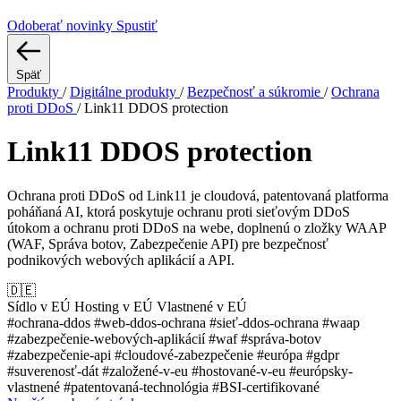
Odoberať novinky
Spustiť
Späť
Produkty
/
Digitálne produkty
/
Bezpečnosť a súkromie
/
Ochrana
proti DDoS
/
Link11 DDOS protection
Link11 DDOS protection
Ochrana proti DDoS od Link11 je cloudová, patentovaná platforma
poháňaná AI, ktorá poskytuje ochranu proti sieťovým DDoS
útokom a ochranu proti DDoS na webe, doplnenú o zložky WAAP
(WAF, Správa botov, Zabezpečenie API) pre bezpečnosť
podnikových webových aplikácií a API.
🇩🇪
Sídlo v EÚ
Hosting v EÚ
Vlastnené v EÚ
#ochrana-ddos
#web-ddos-ochrana
#sieť-ddos-ochrana
#waap
#zabezpečenie-webových-aplikácií
#waf
#správa-botov
#zabezpečenie-api
#cloudové-zabezpečenie
#európa
#gdpr
#suverenosť-dát
#založené-v-eu
#hostované-v-eu
#európsky-
vlastnené
#patentovaná-technológia
#BSI-certifikované