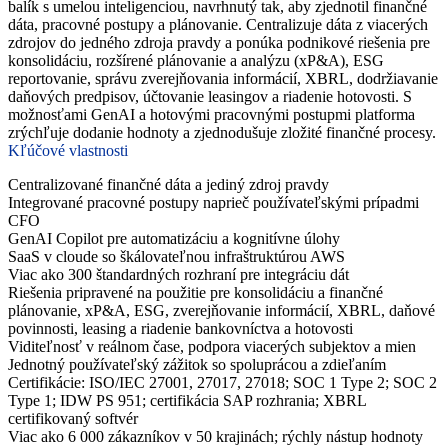
balík s umelou inteligenciou, navrhnutý tak, aby zjednotil finančné
dáta, pracovné postupy a plánovanie. Centralizuje dáta z viacerých
zdrojov do jedného zdroja pravdy a ponúka podnikové riešenia pre
konsolidáciu, rozšírené plánovanie a analýzu (xP&A), ESG
reportovanie, správu zverejňovania informácií, XBRL, dodržiavanie
daňových predpisov, účtovanie leasingov a riadenie hotovosti. S
možnosťami GenAI a hotovými pracovnými postupmi platforma
zrýchľuje dodanie hodnoty a zjednodušuje zložité finančné procesy.
Kľúčové vlastnosti
Centralizované finančné dáta a jediný zdroj pravdy
Integrované pracovné postupy naprieč používateľskými prípadmi
CFO
GenAI Copilot pre automatizáciu a kognitívne úlohy
SaaS v cloude so škálovateľnou infraštruktúrou AWS
Viac ako 300 štandardných rozhraní pre integráciu dát
Riešenia pripravené na použitie pre konsolidáciu a finančné
plánovanie, xP&A, ESG, zverejňovanie informácií, XBRL, daňové
povinnosti, leasing a riadenie bankovníctva a hotovosti
Viditeľnosť v reálnom čase, podpora viacerých subjektov a mien
Jednotný používateľský zážitok so spoluprácou a zdieľaním
Certifikácie: ISO/IEC 27001, 27017, 27018; SOC 1 Type 2; SOC 2
Type 1; IDW PS 951; certifikácia SAP rozhrania; XBRL
certifikovaný softvér
Viac ako 6 000 zákazníkov v 50 krajinách; rýchly nástup hodnoty