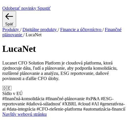
Odoberať novinky
Spustiť
Späť
Produkty
/
Digitálne produkty
/
Financie a účtovníctvo
/
Finančné
plánovanie
/
LucaNet
LucaNet
Lucanet CFO Solution Platform je cloudová platforma, ktorá
zjednocuje dáta, ľudí a plánovanie, aby podporila konsolidáciu,
rozšírené plánovanie a analýzu, ESG reportovanie, daňové
povinnosti a ďalšie CFO úlohy.
🇩🇪
Sídlo v EÚ
#finančná-konsolidácia
#finančné-plánovanie
#xP&A
#ESG-
reportovanie
#daňová-súladnosť
#XBRL
#cloud
#AI
#generatívna-
ai
#data-integrácia
#CFO-riešenie-platforma
#automatizácia-financií
Navštív webovú stránku