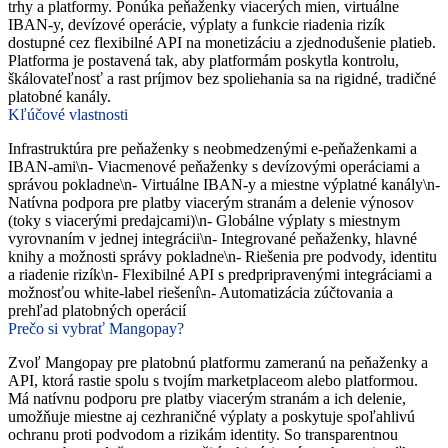
trhy a platformy. Ponúka peňaženky viacerých mien, virtuálne
IBAN-y, devízové operácie, výplaty a funkcie riadenia rizík
dostupné cez flexibilné API na monetizáciu a zjednodušenie platieb.
Platforma je postavená tak, aby platformám poskytla kontrolu,
škálovateľnosť a rast príjmov bez spoliehania sa na rigidné, tradičné
platobné kanály.
Kľúčové vlastnosti
Infrastruktúra pre peňaženky s neobmedzenými e-peňaženkami a
IBAN-ami\n- Viacmenové peňaženky s devízovými operáciami a
správou pokladne\n- Virtuálne IBAN-y a miestne výplatné kanály\n-
Natívna podpora pre platby viacerým stranám a delenie výnosov
(toky s viacerými predajcami)\n- Globálne výplaty s miestnym
vyrovnaním v jednej integrácii\n- Integrované peňaženky, hlavné
knihy a možnosti správy pokladne\n- Riešenia pre podvody, identitu
a riadenie rizík\n- Flexibilné API s predpripravenými integráciami a
možnosťou white-label riešení\n- Automatizácia zúčtovania a
prehľad platobných operácií
Prečo si vybrať Mangopay?
Zvoľ Mangopay pre platobnú platformu zameranú na peňaženky a
API, ktorá rastie spolu s tvojím marketplaceom alebo platformou.
Má natívnu podporu pre platby viacerým stranám a ich delenie,
umožňuje miestne aj cezhraničné výplaty a poskytuje spoľahlivú
ochranu proti podvodom a rizikám identity. So transparentnou