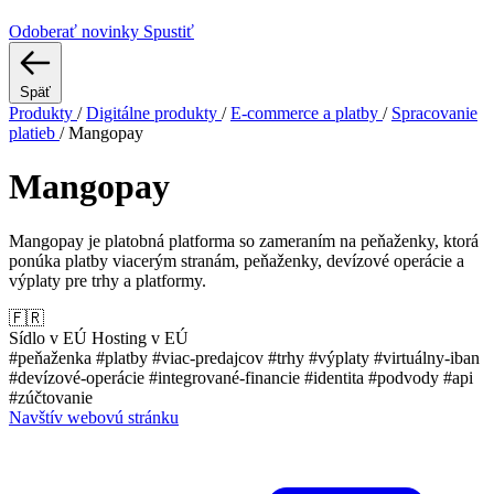
Odoberať novinky
Spustiť
Späť
Produkty
/
Digitálne produkty
/
E-commerce a platby
/
Spracovanie
platieb
/
Mangopay
Mangopay
Mangopay je platobná platforma so zameraním na peňaženky, ktorá
ponúka platby viacerým stranám, peňaženky, devízové operácie a
výplaty pre trhy a platformy.
🇫🇷
Sídlo v EÚ
Hosting v EÚ
#peňaženka
#platby
#viac-predajcov
#trhy
#výplaty
#virtuálny-iban
#devízové-operácie
#integrované-financie
#identita
#podvody
#api
#zúčtovanie
Navštív webovú stránku