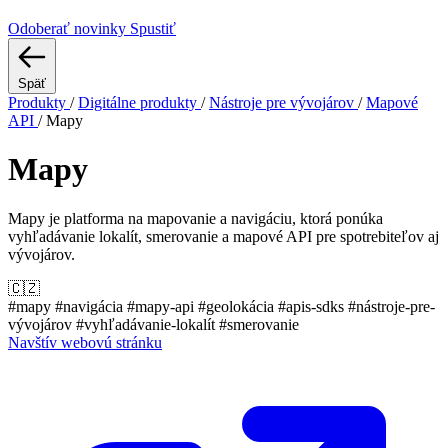
Odoberať novinky
Spustiť
Späť
Produkty
/
Digitálne produkty
/
Nástroje pre vývojárov
/
Mapové
API
/
Mapy
Mapy
Mapy je platforma na mapovanie a navigáciu, ktorá ponúka
vyhľadávanie lokalít, smerovanie a mapové API pre spotrebiteľov aj
vývojárov.
🇨🇿
#mapy
#navigácia
#mapy-api
#geolokácia
#apis-sdks
#nástroje-pre-
vývojárov
#vyhľadávanie-lokalít
#smerovanie
Navštív webovú stránku