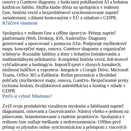
osnovy a Ganttove diagramy, s funkciami poháňanými AI a bohatou
knižnicou šablón. Služba kladie dôraz na spoluprácu v reálnom
čase, históriu verzií a bezproblémové synchronizovanie naprieč
zariadeniami, s dátami hostovanými v EÚ a súladom s GDPR.
Kľúčové vlastnosti
Spolupráca v reálnom čase a offline úpravy\n- Prístup naprieč
platformami (Web, Desktop, iOS, Android)\n- Diagramy
generované a upravované s pomocou AI\n- Podporuje myšlienkové
mapy, koncepčné mapy, osnovy, Ganttove diagramy a organizačné
schémy\n- Rozsiahle šablóny a témy s bohatým formátovaním a
multimediálnymi prílohami\n- Kompletná história verzií, full-textové
vyhľadávanie a hashtagy\n- Import/Export v rôznych formátoch;
možnosti balíčkov a exportu\n- Integrácie s Google Drive, Microsoft
Teams, Office 365 a ďalšími\n- Režim prezentácie a flexibilné
pohľady (myšlienkové mapy, osnova, Gantt)\n- Bezpečnostné prvky
(ochrana heslom, dvojfaktorová autentifikácia) a hosting v súlade s
GDPR
Prečo si vybrať Mindomo?
Zvýš svoju produktivitu vizuálnym myslením a šablónami naprieč
diagramami, osnovami a časovnicami\n- Nástroj všetko-v-jednom na
plánovanie, brainstormovanie a riadenie projektov\n- Spolupráca v
reálnom čase znižuje meškanie a nedorozumenia\n- Offline-prvý
prístup so plynulou online synchronizáciou a prístupom z viacerých