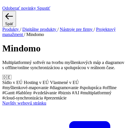
Odoberať novinky
Spustiť
Späť
Produkty
/
Digitálne produkty
/
Nástroje pre firmy
/
Projektový
manažment
/
Mindomo
Mindomo
Multiplatformný softvér na tvorbu myšlienkových máp a diagramov
s offline/online synchronizáciou a spoluprácou v reálnom čase.
🇩🇪
Sídlo v EÚ
Hosting v EÚ
Vlastnené v EÚ
#myšlienkové-mapovanie
#diagramovanie
#spolupráca
#offline
#Gantt
#šablóny
#vzdelávanie
#biznis
#AI
#multiplatformný
#cloud-synchronizácia
#prezentácie
Navštív webovú stránku