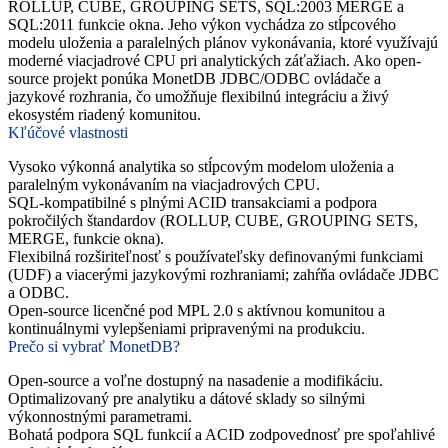
ROLLUP, CUBE, GROUPING SETS, SQL:2003 MERGE a
SQL:2011 funkcie okna. Jeho výkon vychádza zo stĺpcového
modelu uloženia a paralelných plánov vykonávania, ktoré využívajú
moderné viacjadrové CPU pri analytických záťažiach. Ako open-
source projekt ponúka MonetDB JDBC/ODBC ovládače a
jazykové rozhrania, čo umožňuje flexibilnú integráciu a živý
ekosystém riadený komunitou.
Kľúčové vlastnosti
Vysoko výkonná analytika so stĺpcovým modelom uloženia a
paralelným vykonávaním na viacjadrových CPU.
SQL-kompatibilné s plnými ACID transakciami a podpora
pokročilých štandardov (ROLLUP, CUBE, GROUPING SETS,
MERGE, funkcie okna).
Flexibilná rozširiteľnosť s používateľsky definovanými funkciami
(UDF) a viacerými jazykovými rozhraniami; zahŕňa ovládače JDBC
a ODBC.
Open-source licenčné pod MPL 2.0 s aktívnou komunitou a
kontinuálnymi vylepšeniami pripravenými na produkciu.
Prečo si vybrať MonetDB?
Open-source a voľne dostupný na nasadenie a modifikáciu.
Optimalizovaný pre analytiku a dátové sklady so silnými
výkonnostnými parametrami.
Bohatá podpora SQL funkcií a ACID zodpovednosť pre spoľahlivé