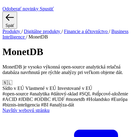
Odoberať novinky
Spustiť
Späť
Produkty
/
Digitálne produkty
/
Financie a účtovníctvo
/
Business
Intelligence
/
MonetDB
MonetDB
MonetDB je vysoko výkonná open‑source analytická relačná
databáza navrhnutá pre rýchle analýzy pri veľkom objeme dát.
🇳🇱
Sídlo v EÚ
Vlastnené v EÚ
Investované v EÚ
#open-source
#analytika
#dátový-sklad
#SQL
#stĺpcové-uloženie
#ACID
#JDBC
#ODBC
#UDF
#monetdb
#Holandsko
#Európa
#biznis-inteligencia
#BI
#analýza-dát
Navštív webovú stránku