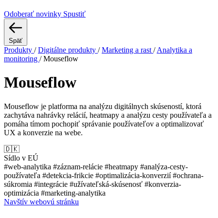
Odoberať novinky
Spustiť
Späť
Produkty
/
Digitálne produkty
/
Marketing a rast
/
Analytika a
monitoring
/
Mouseflow
Mouseflow
Mouseflow je platforma na analýzu digitálnych skúseností, ktorá
zachytáva nahrávky relácií, heatmapy a analýzu cesty používateľa a
pomáha tímom pochopiť správanie používateľov a optimalizovať
UX a konverzie na webe.
🇩🇰
Sídlo v EÚ
#web-analytika
#záznam-relácie
#heatmapy
#analýza-cesty-
používateľa
#detekcia-frikcie
#optimalizácia-konverzií
#ochrana-
súkromia
#integrácie
#užívateľská-skúsenosť
#konverzia-
optimizácia
#marketing-analytika
Navštív webovú stránku