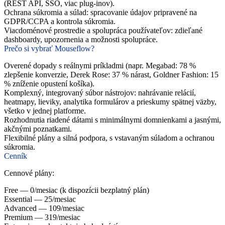
(REST API, SSO, viac plug-inov).
Ochrana súkromia a súlad: spracovanie údajov pripravené na
GDPR/CCPA a kontrola súkromia.
Viacdoménové prostredie a spolupráca používateľov: zdieľané
dashboardy, upozornenia a možnosti spolupráce.
Prečo si vybrať Mouseflow?
Overené dopady s reálnymi príkladmi (napr. Megabad: 78 %
zlepšenie konverzie, Derek Rose: 37 % nárast, Goldner Fashion: 15
% zníženie opustení košíka).
Komplexný, integrovaný súbor nástrojov: nahrávanie relácií,
heatmapy, lieviky, analytika formulárov a prieskumy spätnej väzby,
všetko v jednej platforme.
Rozhodnutia riadené dátami s minimálnymi domnienkami a jasnými,
akčnými poznatkami.
Flexibilné plány a silná podpora, s vstavaným súladom a ochranou
súkromia.
Cenník
Cennové plány:
Free — 0/mesiac (k dispozícii bezplatný plán)
Essential — 25/mesiac
Advanced — 109/mesiac
Premium — 319/mesiac