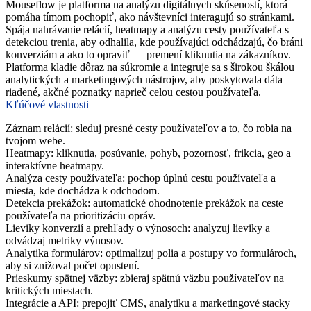
Mouseflow je platforma na analýzu digitálnych skúseností, ktorá
pomáha tímom pochopiť, ako návštevníci interagujú so stránkami.
Spája nahrávanie relácií, heatmapy a analýzu cesty používateľa s
detekciou trenia, aby odhalila, kde používajúci odchádzajú, čo bráni
konverziám a ako to opraviť — premení kliknutia na zákazníkov.
Platforma kladie dôraz na súkromie a integruje sa s širokou škálou
analytických a marketingových nástrojov, aby poskytovala dáta
riadené, akčné poznatky naprieč celou cestou používateľa.
Kľúčové vlastnosti
Záznam relácií: sleduj presné cesty používateľov a to, čo robia na
tvojom webe.
Heatmapy: kliknutia, posúvanie, pohyb, pozornosť, frikcia, geo a
interaktívne heatmapy.
Analýza cesty používateľa: pochop úplnú cestu používateľa a
miesta, kde dochádza k odchodom.
Detekcia prekážok: automatické ohodnotenie prekážok na ceste
používateľa na prioritizáciu opráv.
Lieviky konverzií a prehľady o výnosoch: analyzuj lieviky a
odvádzaj metriky výnosov.
Analytika formulárov: optimalizuj polia a postupy vo formulároch,
aby si znižoval počet opustení.
Prieskumy spätnej väzby: zbieraj spätnú väzbu používateľov na
kritických miestach.
Integrácie a API: prepojiť CMS, analytiku a marketingové stacky