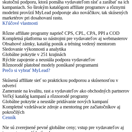
skutočnú podporu, ktorá pomáha vydavateľom rásť a zarábať na ich
kampaniach. So širokým katalógom affiliate programov a rôznymi
modelmi provízií MyLead podporuje ako nováčikov, tak skúsených
marketérov pri dosahovaní rastu.
Kľúčové vlastnosti
Rôzne affiliate programy naprieč CPS, CPL, CPA, PPI a COD
Kompletná platforma so nástrojmi pre vydavateľov aj webmasterov
Obsahové zámky, katalóg ponúk a tréning vedený mentorom
Sledovanie výkonnosti a analytika
Globálne pokrytie v 251 krajinách
Rýchle zapojenie a neustála podpora vydavateľov
Rôznorodé platobné modely ponúkané programami
Prečo si vybrať MyLead?
Skúsená affiliate sieť so praktickou podporou a skúsenosťou v
odvetví
Zameranie na kvalitu, rast a vydavateľov ako obchodných partnerov
Veľký katalóg kampaní a rôznorodé programy
Globálne pokrytie a neustále pridávanie nových kampaní
Kompletné vzdelávacie zdroje a mentoring pre začiatočníkov aj
pokročilých
Cenník
Nie sú zverejnené pevné globálne ceny; vstup pre vydavateľov aj