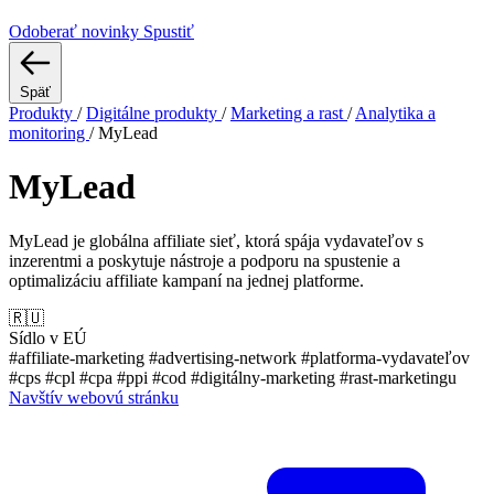
Odoberať novinky
Spustiť
Späť
Produkty
/
Digitálne produkty
/
Marketing a rast
/
Analytika a
monitoring
/
MyLead
MyLead
MyLead je globálna affiliate sieť, ktorá spája vydavateľov s
inzerentmi a poskytuje nástroje a podporu na spustenie a
optimalizáciu affiliate kampaní na jednej platforme.
🇷🇺
Sídlo v EÚ
#affiliate-marketing
#advertising-network
#platforma-vydavateľov
#cps
#cpl
#cpa
#ppi
#cod
#digitálny-marketing
#rast-marketingu
Navštív webovú stránku