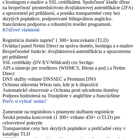
s hostingom e-mailov a SSL certifikátmi. Spoločnosť kladie dôraz
na bezpečnosť prostredníctvom dvojfaktorovej autentifikácie (2FA)
a upozornení pri prihlásení, a ponúka transparentné ceny bez
skrytých poplatkov, podporované bilingválnou anglicko-
francúzskou podporou a robustným reseller programom.
Kľúčové vlastnosti
Registrácia domén naprieč 1 300+ koncovkami (TLD)
Ovládací panel Netim Direct na správu domén, hostingu a e-mailov
Bezpečnostné funkcie: dvojfaktorová autentifikácia a upozornenia
pri prihlásení
SSL certifikáty (DV/EV/Wildcard) cez Sectigo
API a nástroje pre resellerov (WHMCS, Blesta a pod.) a Netim
Direct
DNS služby vrátane DNSSEC a Premium DNS
Ochrana súkromia Whois tam, kde je k dispozícii
Automatické obnovenie a Ochrana proti odcudeniu domény
Podpora hodnotená na Trustpilote v angličtine a francúzštine
Prečo si vybrať netim?
Zameranie na registrátora s priamymi službami registrácie
Široká ponuka koncoviek (1 300+ vrátane 450+ ccTLD) pre
celosvetové pokrytie
Transparentné ceny bez skrytých poplatkov a prehľadné ceny v
katalógu TLD