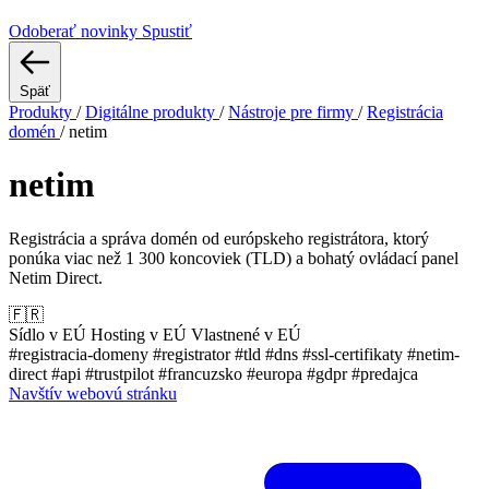
Odoberať novinky
Spustiť
Späť
Produkty
/
Digitálne produkty
/
Nástroje pre firmy
/
Registrácia
domén
/
netim
netim
Registrácia a správa domén od európskeho registrátora, ktorý
ponúka viac než 1 300 koncoviek (TLD) a bohatý ovládací panel
Netim Direct.
🇫🇷
Sídlo v EÚ
Hosting v EÚ
Vlastnené v EÚ
#registracia-domeny
#registrator
#tld
#dns
#ssl-certifikaty
#netim-
direct
#api
#trustpilot
#francuzsko
#europa
#gdpr
#predajca
Navštív webovú stránku